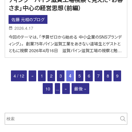
さま」中心の経営思想（前編）
佐藤 元相のブログ
2026.4.17
今回のテーマは、「予算ゼロから始める 中小企業のSNSブランデ
ィング」。 創業75年パイン滋賀工業をあきない道場生とゲストと
ともに視察 2026年4月16日 滋賀パイン滋賀工場の視察と勉…
4 / 12
«
1
2
3
5
6
7
8
9
4
10
...
»
最後 »