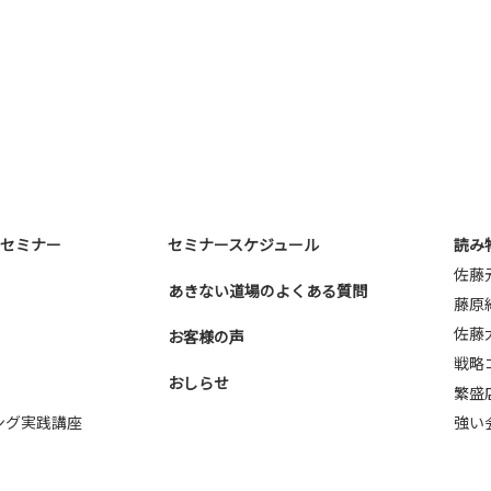
NNA株式会社
大阪市北区天神橋3-2-10 スリー
TEL：
06-6355-5546
E-mail：
webmaster@nna-osaka.co
・セミナー
セミナースケジュール
読み
佐藤
あきない道場のよくある質問
藤原
佐藤
お客様の声
戦略
おしらせ
繁盛
ング実践講座
強い