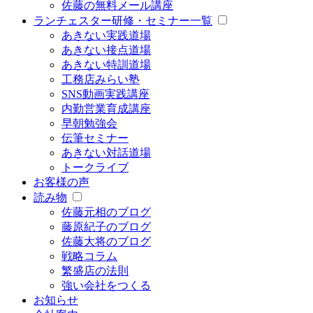
佐藤の無料メール講座
ランチェスター研修・セミナー一覧
あきない実践道場
あきない接点道場
あきない特訓道場
工務店みらい塾
SNS動画実践講座
内勤営業育成講座
早朝勉強会
伝筆セミナー
あきない対話道場
トークライブ
お客様の声
読み物
佐藤元相のブログ
藤原紀子のブログ
佐藤大将のブログ
戦略コラム
繁盛店の法則
強い会社をつくる
お知らせ