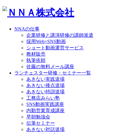
NNAの仕事
企業研修と講演研修の講師派遣
採用Web×SNS動画
ショート動画運営サービス
教材販売
執筆依頼
佐藤の無料メール講座
ランチェスター研修・セミナー一覧
あきない実践道場
あきない接点道場
あきない特訓道場
工務店みらい塾
SNS動画実践講座
内勤営業育成講座
早朝勉強会
伝筆セミナー
あきない対話道場