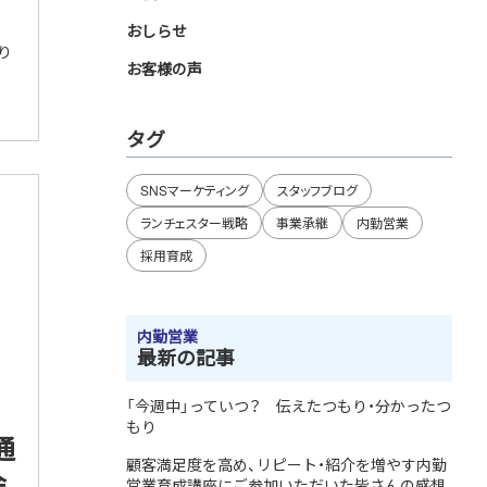
教
おしらせ
り
お客様の声
タグ
SNSマーケティング
スタッフブログ
ランチェスター戦略
事業承継
内勤営業
採用育成
内勤営業
最新の記事
「今週中」っていつ？ 伝えたつもり・分かったつ
もり
通
顧客満足度を高め、リピート・紹介を増やす内勤
会
営業育成講座にご参加いただいた皆さんの感想