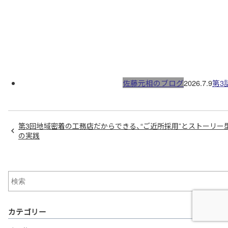
佐藤元相のブログ
2026.7.9
第3
第3回地域密着の工務店だからできる、“ご近所採用”とストーリー
の実践
カテゴリー