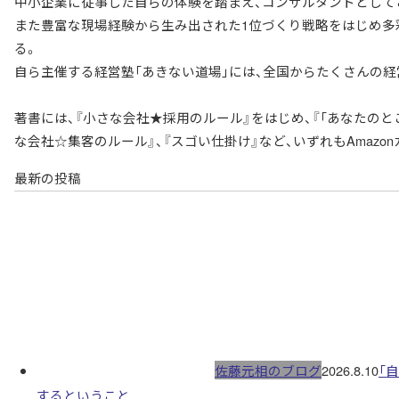
中小企業に従事した自らの体験を踏まえ、コンサルタントとしてこ
また豊富な現場経験から生み出された1位づくり戦略をはじめ多
る。
自ら主催する経営塾「あきない道場」には、全国からたくさんの
著書には、『小さな会社★採用のルール』をはじめ、『「あなたのとこ
な会社☆集客のルール』、『スゴい仕掛け』など、いずれもAmazo
最新の投稿
佐藤元相のブログ
2026.8.10
「
するということ