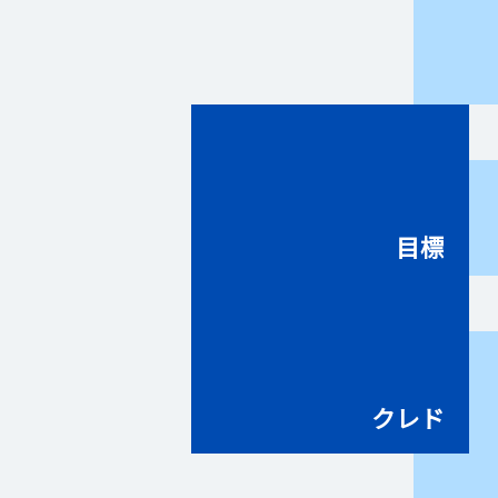
目標
クレド