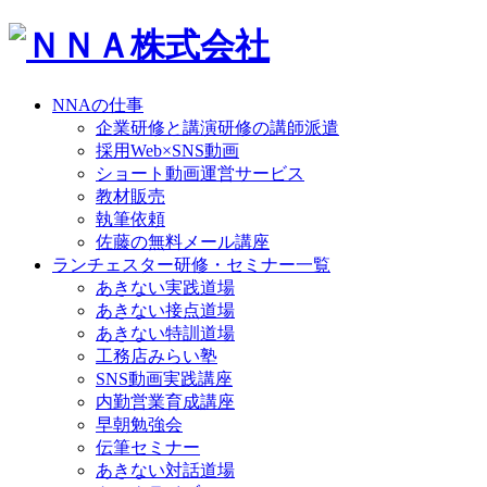
NNAの仕事
企業研修と講演研修の講師派遣
採用Web×SNS動画
ショート動画運営サービス
教材販売
執筆依頼
佐藤の無料メール講座
ランチェスター研修・セミナー一覧
あきない実践道場
あきない接点道場
あきない特訓道場
工務店みらい塾
SNS動画実践講座
内勤営業育成講座
早朝勉強会
伝筆セミナー
あきない対話道場