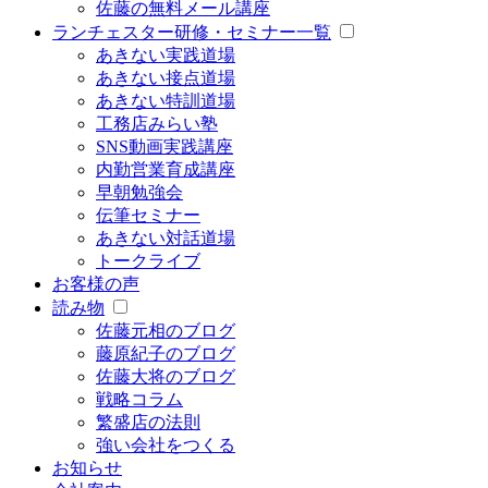
佐藤の無料メール講座
ランチェスター研修・セミナー一覧
あきない実践道場
あきない接点道場
あきない特訓道場
工務店みらい塾
SNS動画実践講座
内勤営業育成講座
早朝勉強会
伝筆セミナー
あきない対話道場
トークライブ
お客様の声
読み物
佐藤元相のブログ
藤原紀子のブログ
佐藤大将のブログ
戦略コラム
繁盛店の法則
強い会社をつくる
お知らせ