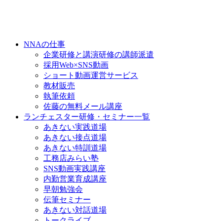
NNAの仕事
企業研修と講演研修の講師派遣
採用Web×SNS動画
ショート動画運営サービス
教材販売
執筆依頼
佐藤の無料メール講座
ランチェスター研修・セミナー一覧
あきない実践道場
あきない接点道場
あきない特訓道場
工務店みらい塾
SNS動画実践講座
内勤営業育成講座
早朝勉強会
伝筆セミナー
あきない対話道場
トークライブ