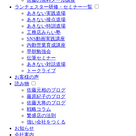
佐藤の無料メール講座
ランチェスター研修・セミナー一覧
あきない実践道場
あきない接点道場
あきない特訓道場
工務店みらい塾
SNS動画実践講座
内勤営業育成講座
早朝勉強会
伝筆セミナー
あきない対話道場
トークライブ
お客様の声
読み物
佐藤元相のブログ
藤原紀子のブログ
佐藤大将のブログ
戦略コラム
繁盛店の法則
強い会社をつくる
お知らせ
会社案内