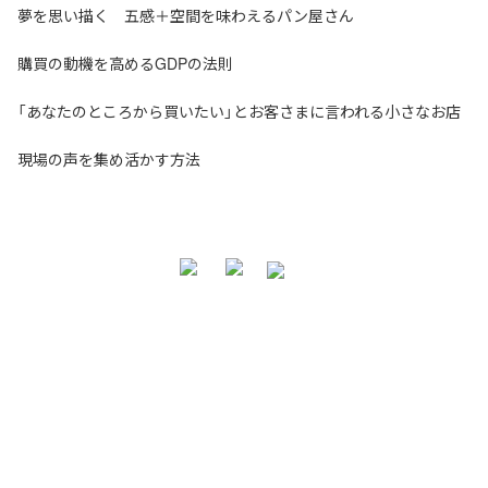
夢を思い描く 五感＋空間を味わえるパン屋さん
購買の動機を高めるGDPの法則
「あなたのところから買いたい」とお客さまに言われる小さなお店
現場の声を集め活かす方法
お問い合わせ・ご相談
NNA株式会社
大阪市北区天神橋3-2-10 スリージェ南森町ビル2階
TEL：
06-6355-5546
E-mail：
webmaster@nna-osaka.co.jp