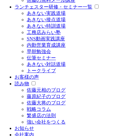
佐藤の無料メール講座
ランチェスター研修・セミナー一覧
あきない実践道場
あきない接点道場
あきない特訓道場
工務店みらい塾
SNS動画実践講座
内勤営業育成講座
早朝勉強会
伝筆セミナー
あきない対話道場
トークライブ
お客様の声
読み物
佐藤元相のブログ
藤原紀子のブログ
佐藤大将のブログ
戦略コラム
繁盛店の法則
強い会社をつくる
お知らせ
会社案内