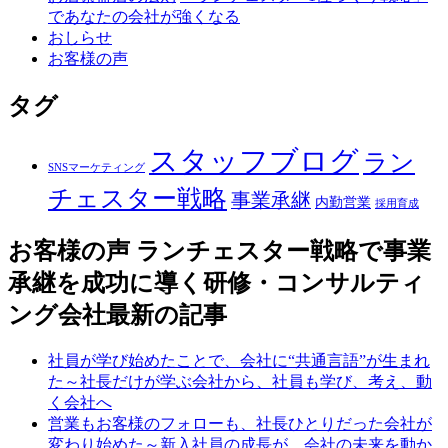
であなたの会社が強くなる
おしらせ
お客様の声
タグ
スタッフブログ
ラン
SNSマーケティング
チェスター戦略
事業承継
内勤営業
採用育成
お客様の声 ランチェスター戦略で事業
承継を成功に導く研修・コンサルティ
ング会社
最新の記事
社員が学び始めたことで、会社に“共通言語”が生まれ
た～社長だけが学ぶ会社から、社員も学び、考え、動
く会社へ
営業もお客様のフォローも、社長ひとりだった会社が
変わり始めた～新入社員の成長が、会社の未来を動か