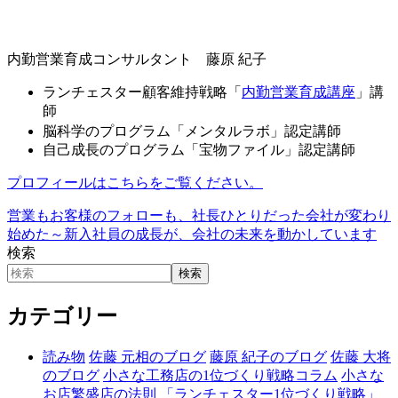
内勤営業育成コンサルタント 藤原 紀子
ランチェスター顧客維持戦略「
内勤営業育成講座
」講
師
脳科学のプログラム「メンタルラボ」認定講師
自己成長のプログラム「宝物ファイル」認定講師
プロフィールはこちらをご覧ください。
営業もお客様のフォローも、社長ひとりだった会社が変わり
始めた～新入社員の成長が、会社の未来を動かしています
検索
検索
カテゴリー
読み物
佐藤 元相のブログ
藤原 紀子のブログ
佐藤 大将
のブログ
小さな工務店の1位づくり戦略コラム
小さな
お店繁盛店の法則
「ランチェスター1位づくり戦略」