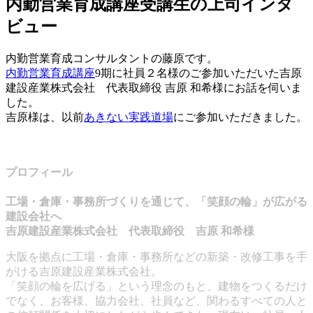
内勤営業育成講座受講生の上司インタ
ビュー
内勤営業育成コンサルタントの藤原です。
内勤営業育成講座
9期に社員２名様のご参加いただいた吉原
建設産業株式会社 代表取締役 吉原 和希様にお話を伺いま
した。
吉原様は、以前
あきない実践道場
にご参加いただきました。
プロフィール
工場・倉庫・事務所づくりを通じて、「笑顔の輪」が広がる
建設会社へ
吉原建設産業株式会社 代表取締役 吉原 和希様
大阪を拠点に工場・倉庫・事務所などの新築・改修工事を手
がける吉原建設産業株式会社。
「笑顔の輪を広げる」という理念のもと、建物をつくるだけ
でなく、お客様、協力会社、社員など、関わるすべての人と