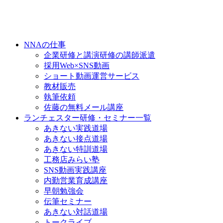
NNAの仕事
企業研修と講演研修の講師派遣
採用Web×SNS動画
ショート動画運営サービス
教材販売
執筆依頼
佐藤の無料メール講座
ランチェスター研修・セミナー一覧
あきない実践道場
あきない接点道場
あきない特訓道場
工務店みらい塾
SNS動画実践講座
内勤営業育成講座
早朝勉強会
伝筆セミナー
あきない対話道場
トークライブ