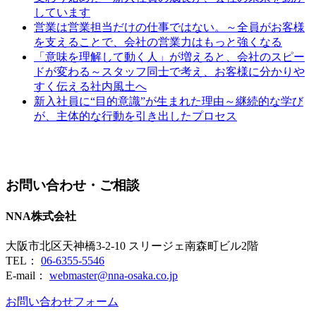
しています
営業は営業担当だけの仕事ではない。～全員がお客様
を支えることで、会社の営業力はもっと強くなる
「意味を理解して動く人」が増えると、会社のスピー
ドが変わる～スタッフ同士で考え、お客様に分かりや
すく伝える社内風土へ
新入社員に“目的意識”が生まれた理由～継続的な学び
が、主体的な行動を引き出したプロセス
お問い合わせ・ご相談
NNA株式会社
大阪市北区天神橋3-2-10 スリージェ南森町ビル2階
TEL：
06-6355-5546
E-mail：
webmaster@nna-osaka.co.jp
お問い合わせフォーム