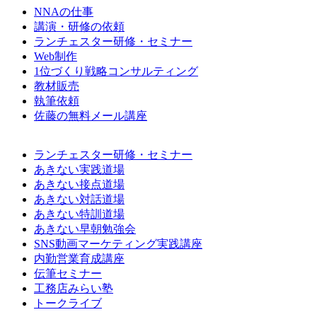
NNAの仕事
講演・研修の依頼
ランチェスター研修・セミナー
Web制作
1位づくり戦略コンサルティング
教材販売
執筆依頼
佐藤の無料メール講座
ランチェスター研修・セミナー
あきない実践道場
あきない接点道場
あきない対話道場
あきない特訓道場
あきない早朝勉強会
SNS動画マーケティング実践講座
内勤営業育成講座
伝筆セミナー
工務店みらい塾
トークライブ