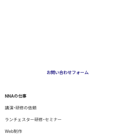
お問い合わせ・ご相談
NNA株式会社
大阪市北区天神橋3-2-10 スリージェ南森町ビル2階
TEL：
06-6355-5546
E-mail：
webmaster@nna-osaka.co.jp
お問い合わせフォーム
NNAの仕事
講演・研修の依頼
ランチェスター研修・セミナー
Web制作