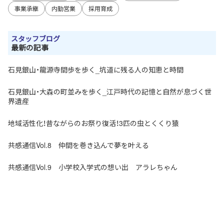
事業承継
内勤営業
採用育成
スタッフブログ
最新の記事
石見銀山・龍源寺間歩を歩く_坑道に残る人の知恵と時間
石見銀山・大森の町並みを歩く_江戸時代の記憶と自然が息づく世
界遺産
地域活性化！昔ながらのお祭り復活！3匹の虫とくくり猿
共感通信Vol.8 仲間を巻き込んで夢を叶える
共感通信Vol.9 小学校入学式の想い出 アラレちゃん