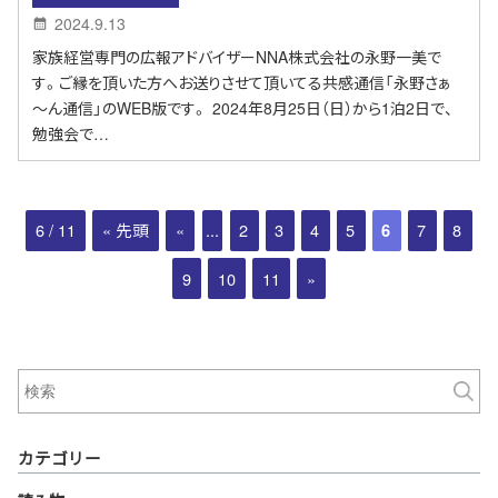
2024.9.13
家族経営専門の広報アドバイザーNNA株式会社の永野一美で
す。ご縁を頂いた方へお送りさせて頂いてる共感通信「永野さぁ
～ん通信」のWEB版です。 2024年8月25日（日）から1泊2日で、
勉強会で…
6 / 11
« 先頭
«
...
2
3
4
5
7
8
6
9
10
11
»
カテゴリー