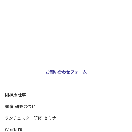
お問い合わせ・ご相談
NNA株式会社
大阪市北区天神橋3-2-10 スリージェ南森町ビル2階
TEL：
06-6355-5546
E-mail：
webmaster@nna-osaka.co.jp
お問い合わせフォーム
NNAの仕事
講演・研修の依頼
ランチェスター研修・セミナー
Web制作