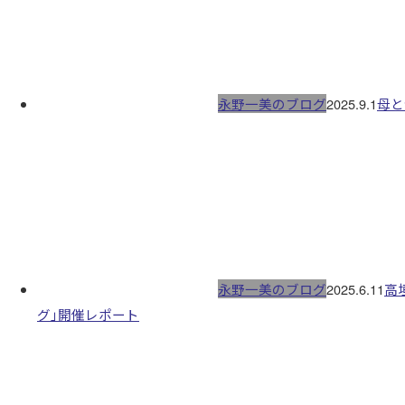
永野一美のブログ
2025.9.1
母と
永野一美のブログ
2025.6.11
高
グ」開催レポート