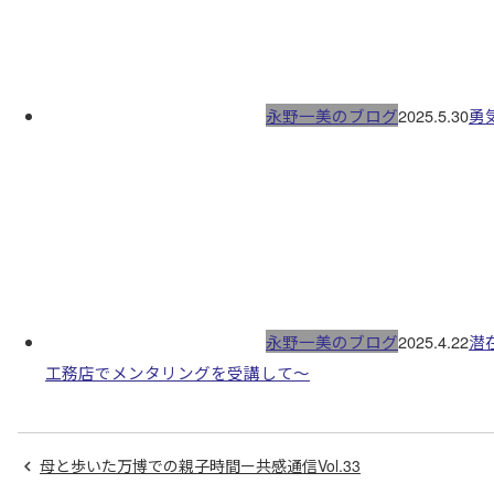
永野一美のブログ
2025.5.30
勇
永野一美のブログ
2025.4.22
潜
工務店でメンタリングを受講して〜
母と歩いた万博での親子時間ー共感通信Vol.33