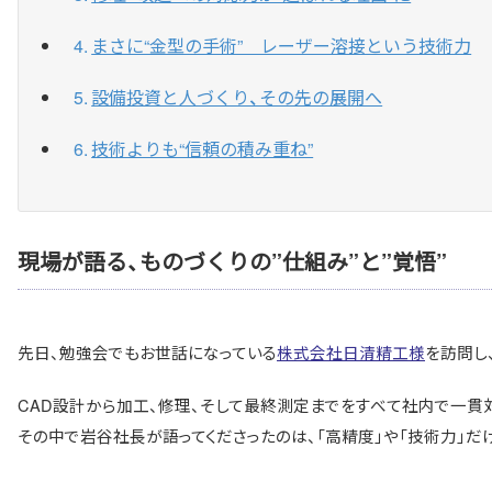
まさに“金型の手術” レーザー溶接という技術力
設備投資と人づくり、その先の展開へ
技術よりも“信頼の積み重ね”
現場が語る、ものづくりの”仕組み”と”覚悟”
先日、勉強会でもお世話になっている
株式会社日清精工様
を訪問し
CAD設計から加工、修理、そして最終測定までをすべて社内で一貫
その中で岩谷社長が語ってくださったのは、「高精度」や「技術力」だ