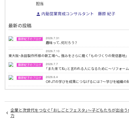
担当
内勤営業育成コンサルタント 藤原 紀子
最新の投稿
2026.7.31
藤原紀子のブログ
趣味って、何だろう？
藤原紀子のブログ
2026.7.10
東大阪・永田製作所様の新工場へ。強みをさらに磨く「ものづくりの発信基地」
2026.7.7
藤原紀子のブログ
「また来てね」と言われる人になるために～リフォー
2026.6.4
藤原紀子のブログ
Off-JTの学びを成果につなげるには？～学びを組織
企業と次世代をつなぐ「おしごとフェスタ」〜子どもたちが出会う
力