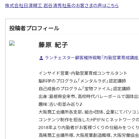
株式会社日清精工 岩谷清秀社長のお客さまの声はこちら
投稿者プロフィール
藤原 紀子
ランチェスター顧客維持戦略「内勤営業育成講座
インサイド営業・内勤営業育成コンサルタント
脳科学のプログラム「メンタルラボ」認定講師
自己成長のプログラム「宝物ファイル」認定講師
出身：島根県安来市、高校時代バレーボールで国体出
趣味：古い街並み巡り♪
大阪商工会議所各支部、組合•団体、企業にてパソコ
コンテンツ制作を担当したHPがＮＣネットワーク
2018年より内勤者がお客様づくりの仕組みをつく
高槻商工会議所様、大阪産業創造館様、大阪労働協会 