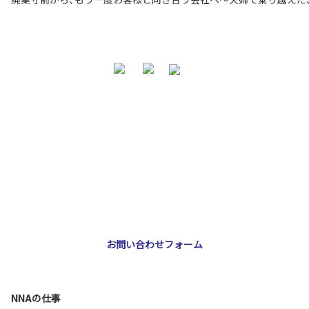
お問い合わせ・ご相談
NNA株式会社
大阪市北区天神橋3-2-10 スリージェ南森町ビル2階
TEL：
06-6355-5546
E-mail：
webmaster@nna-osaka.co.jp
お問い合わせフォーム
NNAの仕事