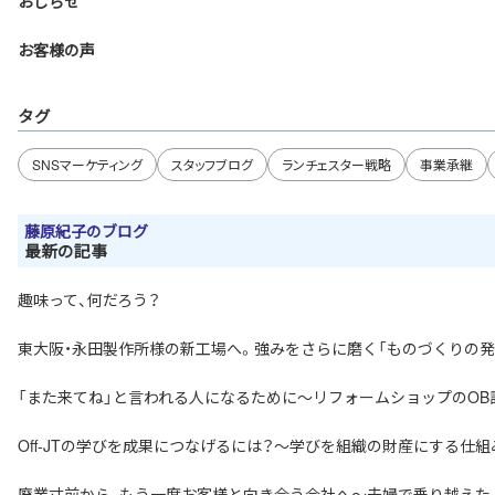
おしらせ
お客様の声
タグ
SNSマーケティング
スタッフブログ
ランチェスター戦略
事業承継
藤原紀子のブログ
最新の記事
趣味って、何だろう？
東大阪・永田製作所様の新工場へ。強みをさらに磨く「ものづくりの発
「また来てね」と言われる人になるために～リフォームショップのO
Off-JTの学びを成果につなげるには？～学びを組織の財産にする仕
廃業寸前から、もう一度お客様と向き合う会社へ～夫婦で乗り越えた