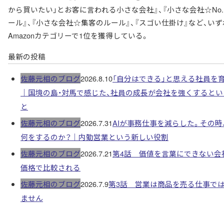
から買いたい」とお客に言われる小さな会社』、『小さな会社☆No.
ール』、『小さな会社☆集客のルール』、『スゴい仕掛け』など、いず
Amazonカテゴリーで1位を獲得している。
最新の投稿
佐藤元相のブログ
2026.8.10
「自分はできる」と思える社員を
｜国境の島・対馬で感じた、社員の成長が会社を強くするとい
と
佐藤元相のブログ
2026.7.31
AIが事務仕事を減らした。その時
何をするのか？｜内勤営業という新しい役割
佐藤元相のブログ
2026.7.21
第4話 価値を言葉にできない会
価格で比較される
佐藤元相のブログ
2026.7.9
第3話 営業は商品を売る仕事で
ません