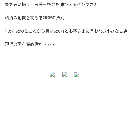
夢を思い描く 五感＋空間を味わえるパン屋さん
購買の動機を高めるGDPの法則
「あなたのところから買いたい」とお客さまに言われる小さなお店
現場の声を集め活かす方法
お問い合わせ・ご相談
NNA株式会社
大阪市北区天神橋3-2-10 スリージェ南森町ビル2階
TEL：
06-6355-5546
E-mail：
webmaster@nna-osaka.co.jp