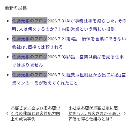
最新の投稿
佐藤元相のブログ
2026.7.31
AIが事務仕事を減らした。その
時、人は何をするのか？｜内勤営業という新しい役割
佐藤元相のブログ
2026.7.21
第4話 価値を言葉にできない
会社は、価格で比較される
佐藤元相のブログ
2026.7.9
第3話 営業は商品を売る仕事
ではありません
佐藤元相のブログ
2026.7.6
「経費は粗利益から出ている」営
業マンの一言が教えてくれたこと
お客さまに喜ばれるお店づ
小さなお店がお客さまに感
くりの秘訣と顧客対応力向
動を与え、お客さまから高い
上の成功事例
評価を得る仕組みとは？