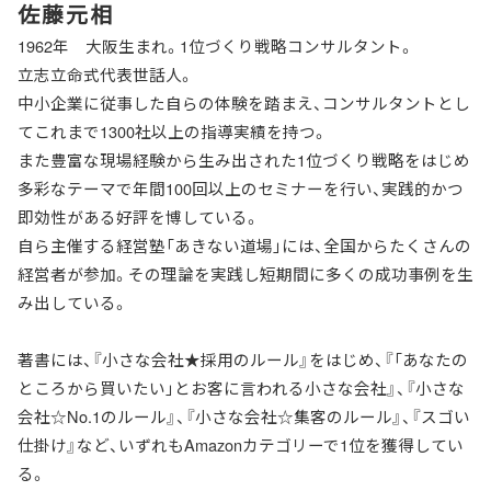
佐藤元相
1962年 大阪生まれ。1位づくり戦略コンサルタント。
立志立命式代表世話人。
中小企業に従事した自らの体験を踏まえ、コンサルタントとし
てこれまで1300社以上の指導実績を持つ。
また豊富な現場経験から生み出された1位づくり戦略をはじめ
多彩なテーマで年間100回以上のセミナーを行い、実践的かつ
即効性がある好評を博している。
自ら主催する経営塾「あきない道場」には、全国からたくさんの
経営者が参加。その理論を実践し短期間に多くの成功事例を生
み出している。
著書には、『小さな会社★採用のルール』をはじめ、『「あなたの
ところから買いたい」とお客に言われる小さな会社』、『小さな
会社☆No.1のルール』、『小さな会社☆集客のルール』、『スゴい
仕掛け』など、いずれもAmazonカテゴリーで1位を獲得してい
る。