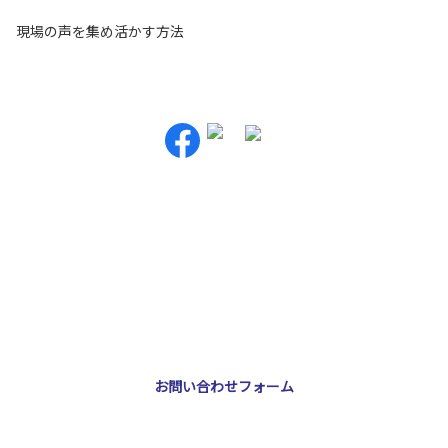
現場の声を集め活かす方法
お問い合わせ・ご相談
NNA株式会社
大阪市北区天神橋3-2-10 スリージェ南森町ビル2階
TEL：
06-6355-5546
E-mail：
webmaster@nna-osaka.co.jp
お問い合わせフォーム