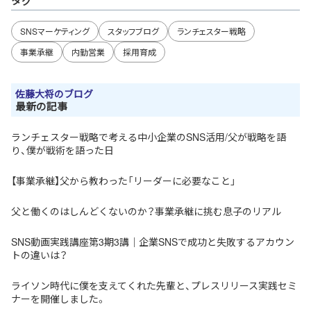
タグ
SNSマーケティング
スタッフブログ
ランチェスター戦略
事業承継
内勤営業
採用育成
佐藤大将のブログ
最新の記事
ランチェスター戦略で考える中小企業のSNS活用/父が戦略を語
り、僕が戦術を語った日
【事業承継】父から教わった「リーダーに必要なこと」
父と働くのはしんどくないのか？事業承継に挑む息子のリアル
SNS動画実践講座第3期3講｜企業SNSで成功と失敗するアカウン
トの違いは？
ライソン時代に僕を支えてくれた先輩と、プレスリリース実践セミ
ナーを開催しました。