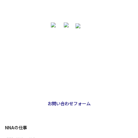
お問い合わせ・ご相談
NNA株式会社
大阪市北区天神橋3-2-10 スリージェ南森町ビル2階
TEL：
06-6355-5546
E-mail：
webmaster@nna-osaka.co.jp
お問い合わせフォーム
NNAの仕事