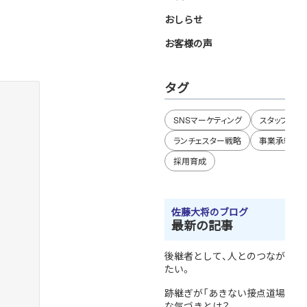
おしらせ
お客様の声
タグ
SNSマーケティング
スタッフブロ
ランチェスター戦略
事業承継
採用育成
佐藤大将のブログ
最新の記事
後継者として、人とのつながりを
たい。
跡継ぎが「あきない接点道場」で
な気づきとは？