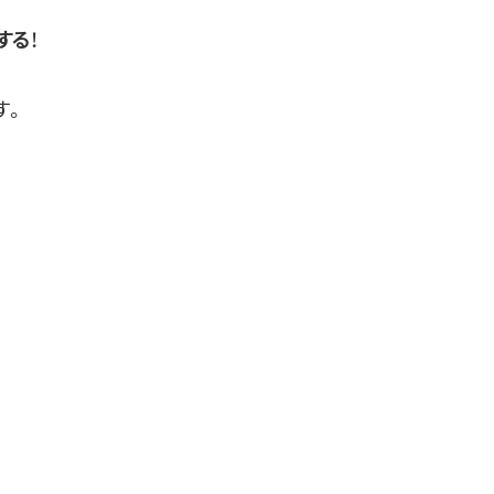
！
する
す。
！