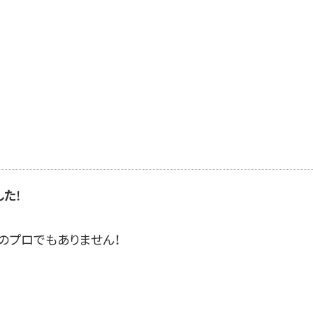
！
した
集のプロでもありません！