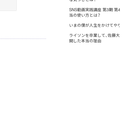
SNS動画実践講座 第3期 第4講
当の使い方とは？
いまの僕が人生をかけてやりた
ライソンを卒業して、佐藤大将がYo
開した本当の理由