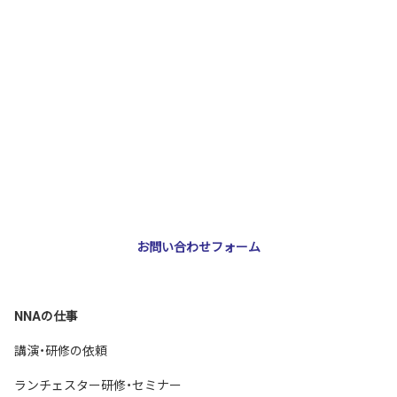
お問い合わせ・ご相談
NNA株式会社
大阪市北区天神橋3-2-10 スリージェ南森町ビル2階
TEL：
06-6355-5546
E-mail：
webmaster@nna-osaka.co.jp
お問い合わせフォーム
NNAの仕事
講演・研修の依頼
ランチェスター研修・セミナー