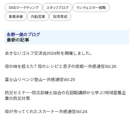
SNSマーケティング
スタッフブログ
ランチェスター戦略
事業承継
内勤営業
採用育成
永野一美のブログ
最新の記事
あきないゴルフ交流会2024秋を開催しました。
母の味を超えた? 母のレシピと息子の挑戦ー共感通信Vol.26
富士山リベンジ登山ー共感通信Vol.25
防災セミナー・防災訓練士協会の石田聡講師から学ぶ！地域密着企
業の防災対策
母が作ってくれたスカートー共感通信Vol.24