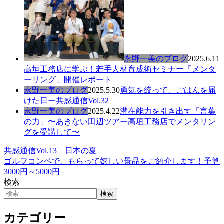
永野一美のブログ
2025.6.11
高垣工務店に学ぶ！若手人材育成術セミナー「メンタ
ーリング」開催レポート
永野一美のブログ
2025.5.30
勇気を絞って、ごはんを届
けた日ー共感通信Vol.32
永野一美のブログ
2025.4.22
潜在能力を引き出す「言葉
の力」〜あきない田辺ツアー高垣工務店でメンタリン
グを受講して〜
共感通信Vol.13 日本の夏
ゴルフコンペで、もらって嬉しい景品をご紹介します！予算
3000円～5000円
検索
検索
カテゴリー