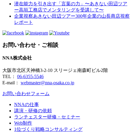
潜在能力を引き出す「言葉の力」〜あきない田辺ツア
ー高垣工務店でメンタリングを受講して〜
企業視察あきない田辺ツアー300年企業の山長商店視察
レポート
お問い合わせ・ご相談
NNA株式会社
大阪市北区天神橋3-2-10 スリージェ南森町ビル2階
TEL：
06-6355-5546
E-mail：
webmaster@nna-osaka.co.jp
お問い合わせフォーム
NNAの仕事
講演・研修の依頼
ランチェスター研修・セミナー
Web制作
1位づくり戦略コンサルティング