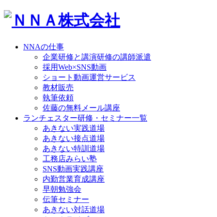
NNAの仕事
企業研修と講演研修の講師派遣
採用Web×SNS動画
ショート動画運営サービス
教材販売
執筆依頼
佐藤の無料メール講座
ランチェスター研修・セミナー一覧
あきない実践道場
あきない接点道場
あきない特訓道場
工務店みらい塾
SNS動画実践講座
内勤営業育成講座
早朝勉強会
伝筆セミナー
あきない対話道場