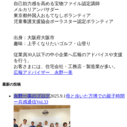
自己効力感を高める宝物ファイル認定講師
メルカリアンバサダー
東京都外国人おもてなしボランティア
児童養護支援協会ポーラスター認定ボランティア
出身：大阪府大阪市
趣味：上手くなりたいゴルフ・山登り
従業員30人以下の中小企業へ広報のアドバイスや支援
を行う。
お客さまには、住宅会社・工務店・製造業が多い。
広報アドバイザー 永野一美
最新の投稿
永野一美のブログ
2025.9.1
母と歩いた万博での親子時間
ー共感通信Vol.33