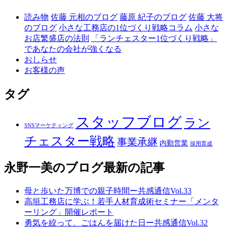
読み物
佐藤 元相のブログ
藤原 紀子のブログ
佐藤 大将
のブログ
小さな工務店の1位づくり戦略コラム
小さな
お店繁盛店の法則
「ランチェスター1位づくり戦略」
であなたの会社が強くなる
おしらせ
お客様の声
タグ
スタッフブログ
ラン
SNSマーケティング
チェスター戦略
事業承継
内勤営業
採用育成
永野一美のブログ
最新の記事
母と歩いた万博での親子時間ー共感通信Vol.33
高垣工務店に学ぶ！若手人材育成術セミナー「メンタ
ーリング」開催レポート
勇気を絞って、ごはんを届けた日ー共感通信Vol.32