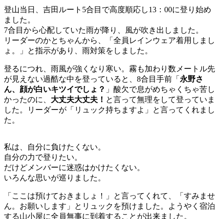
登山当日、吉田ルート5合目で高度順応し13：00に登り始め
ました。
7合目から心配していた雨が降り、風が吹き出しました。
リーダーのかとちゃんから、「全員レインウェア着用しまし
ょ。」と指示があり、雨対策をしました。
登るにつれ、雨風が強くなり寒い。霧も加わり数メートル先
が見えない過酷な中を登っていると、8合目手前「
永野さ
ん、顔が白いキツイでしょ？
」酸欠で息がめちゃくちゃ苦し
かったのに、
大丈夫大丈夫！
と言って無理をして登っていま
した。リーダーが「リュック持ちますよ」と言ってくれまし
た。
私は、自分に負けたくない。
自分の力で登りたい。
だけどメンバーに迷惑はかけたくない。
いろんな思いが巡りました。
「ここは預けておきましょ！」と言ってくれて、「すみませ
ん。お願いします」とリュックを預けました。ようやく宿泊
する山小屋に全員無事に到着することが出来ました。