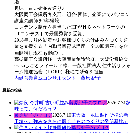
場
趣味：古い街並み巡り♪
大阪商工会議所各支部、組合•団体、企業にてパソコン
講座の講師を5年経験。
コンテンツ制作を担当したHPがＮＣネットワークの
HPコンテストで最優秀賞を受賞。
2018年より内勤者がお客様づくりの仕組みをつくり営
業を支援する「内勤営業育成講座：全10回講座」を企
画開講し現在も継続中。
高槻商工会議所様、大阪産業創造館様、大阪労働協会
osakaしごとフィールド様、一般社団法人 住生活リフォ
ーム推進協会（HORP）様にて研修を担当
内勤営業育成コンサルタント 藤原 紀子
最新の投稿
藤原紀子のブログ
2026.7.31
趣
味って、何だろう？
藤原紀子のブログ
2026.7.10
東大阪・永田製作所様の新
工場へ。強みをさらに磨く「ものづくりの発信基地」
藤原紀子のブログ