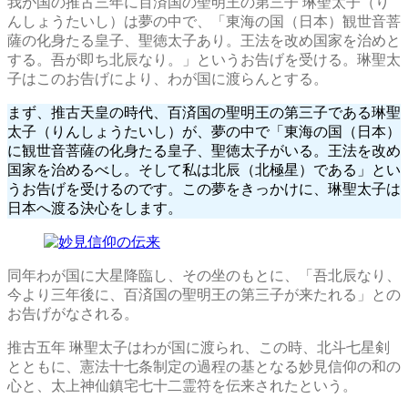
我が国の推古三年に百済国の聖明王の第三子 琳聖太子（り
んしょうたいし）は夢の中で、「東海の国（日本）観世音菩
薩の化身たる皇子、聖徳太子あり。王法を改め国家を治めと
する。吾が即ち北辰なり。」というお告げを受ける。琳聖太
子はこのお告げにより、わが国に渡らんとする。
まず、推古天皇の時代、百済国の聖明王の第三子である琳聖
太子（りんしょうたいし）が、夢の中で「東海の国（日本）
に観世音菩薩の化身たる皇子、聖徳太子がいる。王法を改め
国家を治めるべし。そして私は北辰（北極星）である」とい
うお告げを受けるのです。この夢をきっかけに、琳聖太子は
日本へ渡る決心をします。
同年わが国に大星降臨し、その坐のもとに、「吾北辰なり、
今より三年後に、百済国の聖明王の第三子が来たれる」との
お告げがなされる。
推古五年 琳聖太子はわが国に渡られ、この時、北斗七星剣
とともに、憲法十七条制定の過程の基となる妙見信仰の和の
心と、太上神仙鎮宅七十二霊符を伝来されたという。