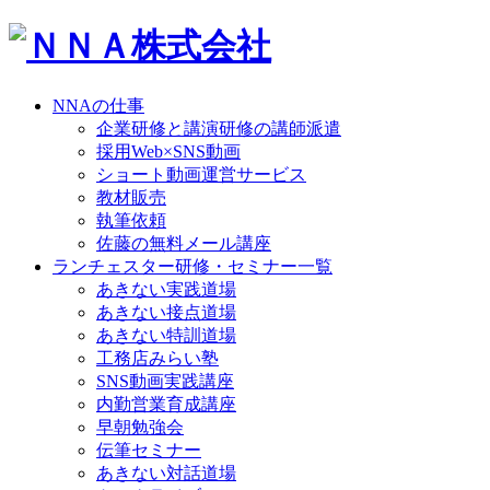
NNAの仕事
企業研修と講演研修の講師派遣
採用Web×SNS動画
ショート動画運営サービス
教材販売
執筆依頼
佐藤の無料メール講座
ランチェスター研修・セミナー一覧
あきない実践道場
あきない接点道場
あきない特訓道場
工務店みらい塾
SNS動画実践講座
内勤営業育成講座
早朝勉強会
伝筆セミナー
あきない対話道場