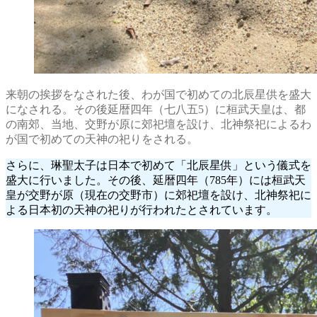
来朝の挨拶をなされた後、わが国で初めての北辰星供を盛大
になされる。その後延暦四年（七八五5）に桓武天皇は、都
の南郊、当地、交野が原に郊祀壇を設け、北神祭祀によるわ
が国で初めての天神の祀りをされる。
さらに、琳聖太子は日本で初めて「北辰星供」という儀式を
盛大に行いました。その後、延暦四年（785年）には桓武天
皇が交野が原（現在の交野市）に郊祀壇を設け、北神祭祀に
よる日本初の天神の祀りが行われたとされています。