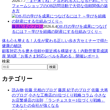
2026.7.7
「また来てね」と言われる人になるために～リ
フォームショップのOB訪問活動で大切な信頼関係の築
き方
藤原紀子のブログ
2026.6.4
Off-JTの学びを成果につなげ
るには？～学びを組織の財産にする仕組みづくり～
体も心も整える！人生が変わる正しい歩き方セミナーで得た
健康の秘訣
顧客対応力を磨き信頼や親近感を構築する！内勤営業育成講
座 第8講「お客さま対応レベルを高める」開催レポート
検索
検索
カテゴリー
読み物
佐藤 元相のブログ
藤原 紀子のブログ
佐藤 大将
のブログ
小さな工務店の1位づくり戦略コラム
小さな
お店繁盛店の法則
「ランチェスター1位づくり戦略」
であなたの会社が強くなる