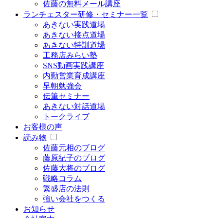
佐藤の無料メール講座
ランチェスター研修・セミナー一覧
あきない実践道場
あきない接点道場
あきない特訓道場
工務店みらい塾
SNS動画実践講座
内勤営業育成講座
早朝勉強会
伝筆セミナー
あきない対話道場
トークライブ
お客様の声
読み物
佐藤元相のブログ
藤原紀子のブログ
佐藤大将のブログ
戦略コラム
繁盛店の法則
強い会社をつくる
お知らせ