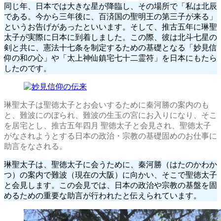
同じ年、日本では大きな星が降臨し、その場所で「私は北辰
である。今から三年後に、百済国の聖明王の第三子が来る」
というお告げがあったといいます。そして、推古五年に琳聖
太子が実際に日本に到着しました。この際、彼は北斗七星の
剣と共に、憲法十七条を制定するための基礎となる「妙見信
仰の和の心」や「太上神仙鎮宅七十二霊符」を日本にもたら
したのです。
琳聖太子は聖徳太子とお会いするために秦河勝の案内のも
と、難波にのぼられ、難波の生玉の宮にお入りになり、そこ
を居宅とし、推古五年四月 聖徳太子と会見され、聖徳太子
がなされようとする日本の政治・宗教の基礎固めのお仕事に
助言をなされる。
琳聖太子は、聖徳太子に会うために、秦河勝（はたのかわか
つ）の案内で難波（現在の大阪）に向かい、そこで聖徳太子
と会見します。この会見では、日本の政治や宗教の基盤を固
めるための重要な助言が行われたと伝えられています。