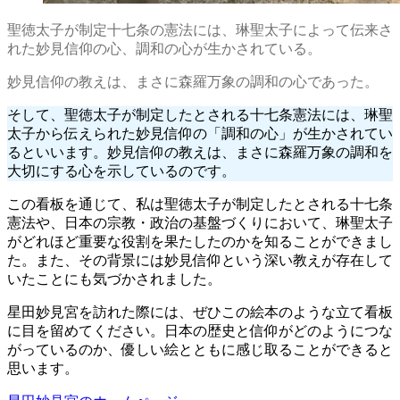
聖徳太子が制定十七条の憲法には、琳聖太子によって伝来さ
れた妙見信仰の心、調和の心が生かされている。
妙見信仰の教えは、まさに森羅万象の調和の心であった。
そして、聖徳太子が制定したとされる十七条憲法には、琳聖
太子から伝えられた妙見信仰の「調和の心」が生かされてい
るといいます。妙見信仰の教えは、まさに森羅万象の調和を
大切にする心を示しているのです。
この看板を通じて、私は聖徳太子が制定したとされる十七条
憲法や、日本の宗教・政治の基盤づくりにおいて、琳聖太子
がどれほど重要な役割を果たしたのかを知ることができまし
た。また、その背景には妙見信仰という深い教えが存在して
いたことにも気づかされました。
星田妙見宮を訪れた際には、ぜひこの絵本のような立て看板
に目を留めてください。日本の歴史と信仰がどのようにつな
がっているのか、優しい絵とともに感じ取ることができると
思います。