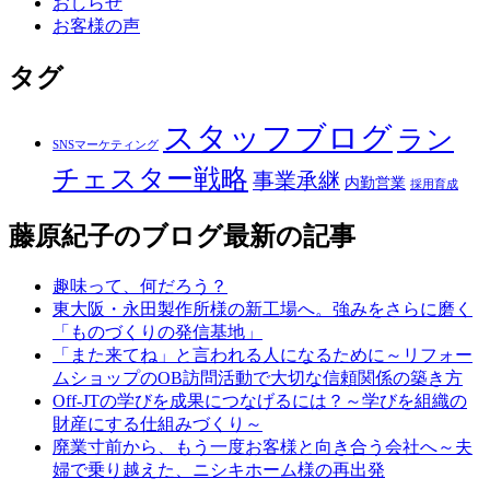
おしらせ
お客様の声
タグ
スタッフブログ
ラン
SNSマーケティング
チェスター戦略
事業承継
内勤営業
採用育成
藤原紀子のブログ
最新の記事
趣味って、何だろう？
東大阪・永田製作所様の新工場へ。強みをさらに磨く
「ものづくりの発信基地」
「また来てね」と言われる人になるために～リフォー
ムショップのOB訪問活動で大切な信頼関係の築き方
Off-JTの学びを成果につなげるには？～学びを組織の
財産にする仕組みづくり～
廃業寸前から、もう一度お客様と向き合う会社へ～夫
婦で乗り越えた、ニシキホーム様の再出発