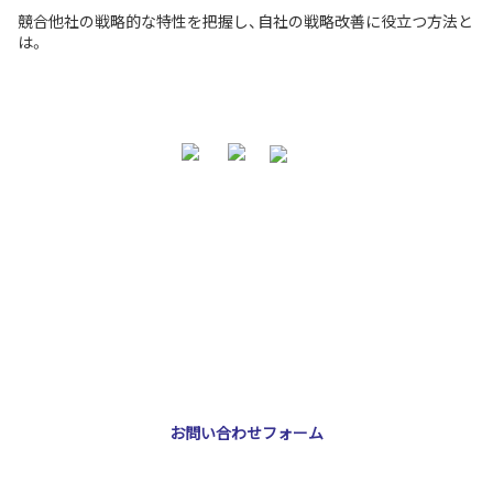
競合他社の戦略的な特性を把握し、自社の戦略改善に役立つ方法と
は。
お問い合わせ・ご相談
NNA株式会社
大阪市北区天神橋3-2-10 スリージェ南森町ビル2階
TEL：
06-6355-5546
E-mail：
webmaster@nna-osaka.co.jp
お問い合わせフォーム