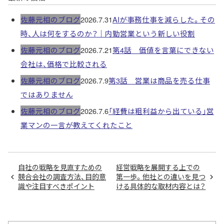
佐藤元相のブログ
2026.7.31
AIが事務仕事を減らした。その
時、人は何をするのか？｜内勤営業という新しい役割
佐藤元相のブログ
2026.7.21
第4話 価値を言葉にできない
会社は、価格で比較される
佐藤元相のブログ
2026.7.9
第3話 営業は商品を売る仕事
ではありません
佐藤元相のブログ
2026.7.6
「経費は粗利益から出ている」営
業マンの一言が教えてくれたこと
自社の戦略を見直すための
経営戦略を展開する上での
競合会社の調査方法、目的意
第一歩。他社との違いを見つ
識や注目すべきポイント
ける具体的な取材内容とは？