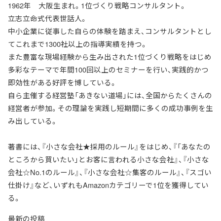
1962年 大阪生まれ。1位づくり戦略コンサルタント。
立志立命式代表世話人。
中小企業に従事した自らの体験を踏まえ、コンサルタントとし
てこれまで1300社以上の指導実績を持つ。
また豊富な現場経験から生み出された1位づくり戦略をはじめ
多彩なテーマで年間100回以上のセミナーを行い、実践的かつ
即効性がある好評を博している。
自ら主催する経営塾「あきない道場」には、全国からたくさんの
経営者が参加。その理論を実践し短期間に多くの成功事例を生
み出している。
著書には、『小さな会社★採用のルール』をはじめ、『「あなたの
ところから買いたい」とお客に言われる小さな会社』、『小さな
会社☆No.1のルール』、『小さな会社☆集客のルール』、『スゴい
仕掛け』など、いずれもAmazonカテゴリーで1位を獲得してい
る。
最新の投稿