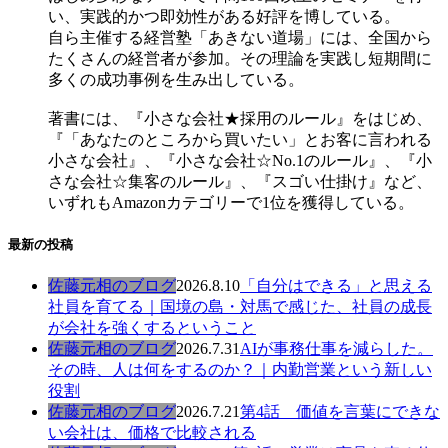
い、実践的かつ即効性がある好評を博している。
自ら主催する経営塾「あきない道場」には、全国から
たくさんの経営者が参加。その理論を実践し短期間に
多くの成功事例を生み出している。
著書には、『小さな会社★採用のルール』をはじめ、
『「あなたのところから買いたい」とお客に言われる
小さな会社』、『小さな会社☆No.1のルール』、『小
さな会社☆集客のルール』、『スゴい仕掛け』など、
いずれもAmazonカテゴリーで1位を獲得している。
最新の投稿
佐藤元相のブログ
2026.8.10
「自分はできる」と思える
社員を育てる｜国境の島・対馬で感じた、社員の成長
が会社を強くするということ
佐藤元相のブログ
2026.7.31
AIが事務仕事を減らした。
その時、人は何をするのか？｜内勤営業という新しい
役割
佐藤元相のブログ
2026.7.21
第4話 価値を言葉にできな
い会社は、価格で比較される