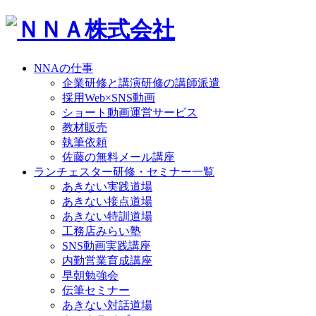
NNAの仕事
企業研修と講演研修の講師派遣
採用Web×SNS動画
ショート動画運営サービス
教材販売
執筆依頼
佐藤の無料メール講座
ランチェスター研修・セミナー一覧
あきない実践道場
あきない接点道場
あきない特訓道場
工務店みらい塾
SNS動画実践講座
内勤営業育成講座
早朝勉強会
伝筆セミナー
あきない対話道場