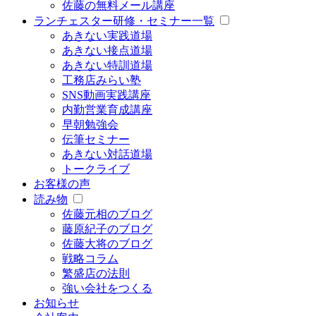
佐藤の無料メール講座
ランチェスター研修・セミナー一覧
あきない実践道場
あきない接点道場
あきない特訓道場
工務店みらい塾
SNS動画実践講座
内勤営業育成講座
早朝勉強会
伝筆セミナー
あきない対話道場
トークライブ
お客様の声
読み物
佐藤元相のブログ
藤原紀子のブログ
佐藤大将のブログ
戦略コラム
繁盛店の法則
強い会社をつくる
お知らせ