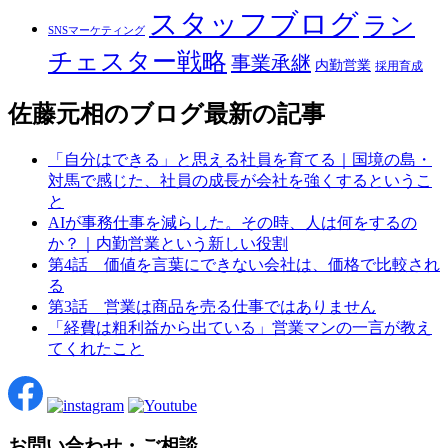
スタッフブログ
ラン
SNSマーケティング
チェスター戦略
事業承継
内勤営業
採用育成
佐藤元相のブログ
最新の記事
「自分はできる」と思える社員を育てる｜国境の島・
対馬で感じた、社員の成長が会社を強くするというこ
と
AIが事務仕事を減らした。その時、人は何をするの
か？｜内勤営業という新しい役割
第4話 価値を言葉にできない会社は、価格で比較され
る
第3話 営業は商品を売る仕事ではありません
「経費は粗利益から出ている」営業マンの一言が教え
てくれたこと
お問い合わせ・ご相談