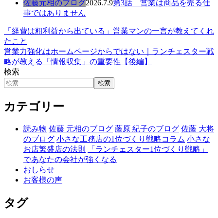
佐藤元相のブログ
2026.7.9
第3話 営業は商品を売る仕
事ではありません
「経費は粗利益から出ている」営業マンの一言が教えてくれ
たこと
営業力強化はホームページからではない｜ランチェスター戦
略が教える「情報収集」の重要性【後編】
検索
検索
カテゴリー
読み物
佐藤 元相のブログ
藤原 紀子のブログ
佐藤 大将
のブログ
小さな工務店の1位づくり戦略コラム
小さな
お店繁盛店の法則
「ランチェスター1位づくり戦略」
であなたの会社が強くなる
おしらせ
お客様の声
タグ