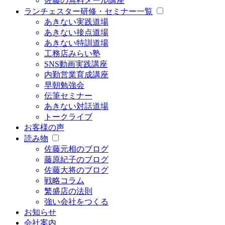
佐藤の無料メール講座
ランチェスター研修・セミナー一覧
あきない実践道場
あきない接点道場
あきない特訓道場
工務店みらい塾
SNS動画実践講座
内勤営業育成講座
早朝勉強会
伝筆セミナー
あきない対話道場
トークライブ
お客様の声
読み物
佐藤元相のブログ
藤原紀子のブログ
佐藤大将のブログ
戦略コラム
繁盛店の法則
強い会社をつくる
お知らせ
会社案内