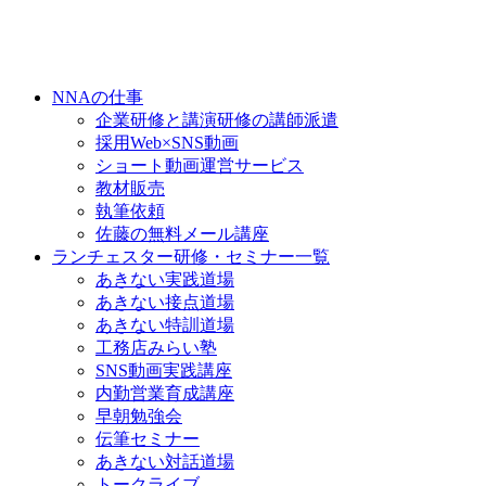
NNAの仕事
企業研修と講演研修の講師派遣
採用Web×SNS動画
ショート動画運営サービス
教材販売
執筆依頼
佐藤の無料メール講座
ランチェスター研修・セミナー一覧
あきない実践道場
あきない接点道場
あきない特訓道場
工務店みらい塾
SNS動画実践講座
内勤営業育成講座
早朝勉強会
伝筆セミナー
あきない対話道場
トークライブ