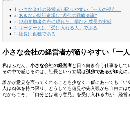
小さな会社の経営者が陥りやすい「一人の視点」
あきない特訓道場は“現代の戦略会議”
12期参加者の声に現れた、学びと成長の実感
リーダーとは「受け入れる人」である
社長は孤独である
小さな会社の経営者が陥りやすい「一人
私はふだん、
小さな会社の経営者
と日々向き合う仕事をして
その中で感じるのは、社長という立場は
孤独であるがゆえに
誰かが意見を言ってくれることも少なく、仮にあっても「い
人は肉体を持つ限り、どうしても偏見や先入観から自由には
だからこそ、「自分とは違う意見」を受け入れる力が、経営