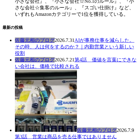
小さな会社』、『小さな会社☆No.1のルール』、『小
さな会社☆集客のルール』、『スゴい仕掛け』など、
いずれもAmazonカテゴリーで1位を獲得している。
最新の投稿
佐藤元相のブログ
2026.7.31
AIが事務仕事を減らした。
その時、人は何をするのか？｜内勤営業という新しい
役割
佐藤元相のブログ
2026.7.21
第4話 価値を言葉にできな
い会社は、価格で比較される
佐藤元相のブログ
2026.7.9
第3話 営業は商品を売る仕事ではありません