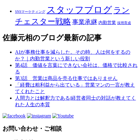
スタッフブログ
ラン
SNSマーケティング
チェスター戦略
事業承継
内勤営業
採用育成
佐藤元相のブログ
最新の記事
AIが事務仕事を減らした。その時、人は何をするの
か？｜内勤営業という新しい役割
第4話 価値を言葉にできない会社は、価格で比較され
る
第3話 営業は商品を売る仕事ではありません
「経費は粗利益から出ている」営業マンの一言が教え
てくれたこと
人間力とは解釈力である|経営者同士の対話が教えてく
れた人生の本質
お問い合わせ・ご相談