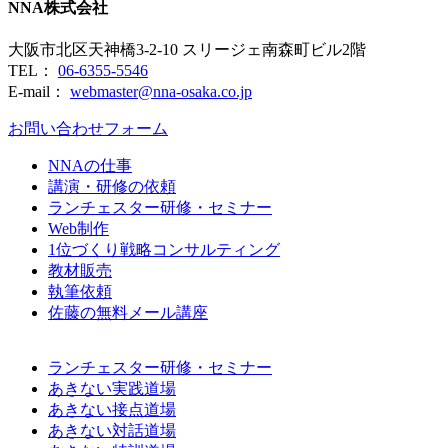
NNA株式会社
大阪市北区天神橋3-2-10 スリージェ南森町ビル2階
TEL：
06-6355-5546
E-mail：
webmaster@nna-osaka.co.jp
お問い合わせフォーム
NNAの仕事
講演・研修の依頼
ランチェスター研修・セミナー
Web制作
1位づくり戦略コンサルティング
教材販売
執筆依頼
佐藤の無料メール講座
ランチェスター研修・セミナー
あきない実践道場
あきない接点道場
あきない対話道場