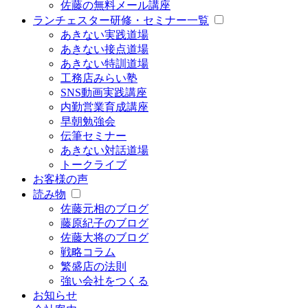
佐藤の無料メール講座
ランチェスター研修・セミナー一覧
あきない実践道場
あきない接点道場
あきない特訓道場
工務店みらい塾
SNS動画実践講座
内勤営業育成講座
早朝勉強会
伝筆セミナー
あきない対話道場
トークライブ
お客様の声
読み物
佐藤元相のブログ
藤原紀子のブログ
佐藤大将のブログ
戦略コラム
繁盛店の法則
強い会社をつくる
お知らせ