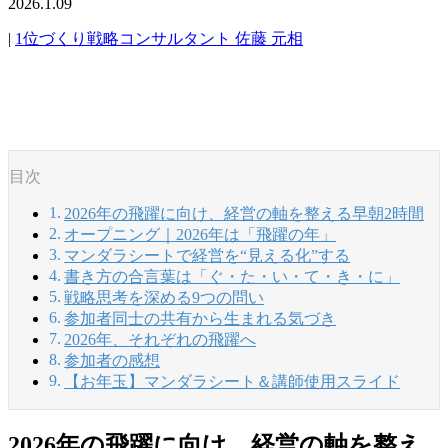
2026.1.09
|
1位づくり戦略コンサルタント 佐藤 元相
目次
2026年の飛躍に向け、経営の軸を整える早朝2時間
オープニング｜2026年は「飛躍の年」
マンダラシートで経営を“見える化”する
書き方の合言葉は「ぐ・た・い・て・き・に」
戦略思考を深める9つの問い
参加者同士の共有から生まれる気づき
2026年、それぞれの飛躍へ
参加者の感想
【お年玉】マンダラシート＆講師使用スライド
2026年の飛躍に向け、経営の軸を整え