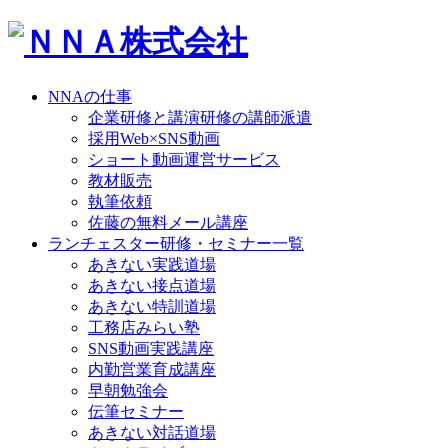
NNAの仕事
企業研修と講演研修の講師派遣
採用Web×SNS動画
ショート動画運営サービス
教材販売
執筆依頼
佐藤の無料メール講座
ランチェスター研修・セミナー一覧
あきない実践道場
あきない接点道場
あきない特訓道場
工務店みらい塾
SNS動画実践講座
内勤営業育成講座
早朝勉強会
伝筆セミナー
あきない対話道場