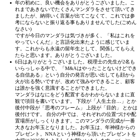
年の初めに、良い機会をありがとうございました。こ
れまであきないでたくさんマンダラをさせて頂いてき
ましたが、納得いく言葉が出てこなくて、これでは参
考にならないと振り返る事もありませんでした(ごめん
なさい)
ですが今日のマンダラは気づきが多く、「私はこれを
やっていくんだ」と言語化出来たように感じていま
す。これからも永遠の留年生として、関係してもらえ
たらと思います。ありがとうございました。
6日はありがとうございました。税理士の先生が2名も
いらっしゃる中で、「M&Aはやったことないけどでき
る自信ある」という自分の発言が思い出しても顔から
火が出る勢いですが、改めて強みやできること、顧客
は誰かを強く意識することができました。
マンダラはなにをどう配置するかわからないままに直
観で項目を書いています。 下段が「人生土台…」とか
後付中段が「思考のフレーム」 上段が「目的」 とかは
後付けです。 自分の中では、それぞれの位置づけや配
置場所がしっくりきます。このマンダラの完成が一番
大きなお年玉となりました。お年玉は、年神様からの
プレゼント。NNAという神様から頂いたプレゼントを