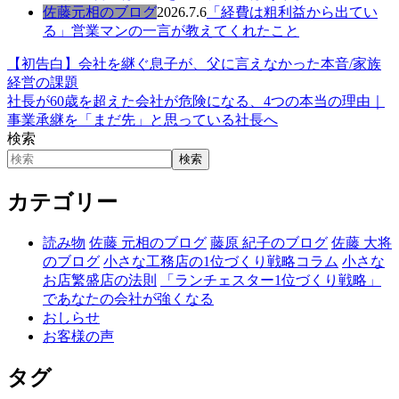
佐藤元相のブログ
2026.7.6
「経費は粗利益から出てい
る」営業マンの一言が教えてくれたこと
【初告白】会社を継ぐ息子が、父に言えなかった本音/家族
経営の課題
社長が60歳を超えた会社が危険になる、4つの本当の理由｜
事業承継を「まだ先」と思っている社長へ
検索
検索
カテゴリー
読み物
佐藤 元相のブログ
藤原 紀子のブログ
佐藤 大将
のブログ
小さな工務店の1位づくり戦略コラム
小さな
お店繁盛店の法則
「ランチェスター1位づくり戦略」
であなたの会社が強くなる
おしらせ
お客様の声
タグ