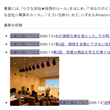
著書には、『小さな会社★採用のルール』をはじめ、『「あなたのとこ
な会社☆集客のルール』、『スゴい仕掛け』など、いずれもAmazo
最新の投稿
佐藤元相のブログ
2026.7.31
AIが事務仕事を減らした。その
佐藤元相のブログ
2026.7.21
第4話 価値を言葉にできない会
佐藤元相のブログ
2026.7.9
第3話 営業は商品を売る仕事で
佐藤元相のブログ
2026.7.6
「経