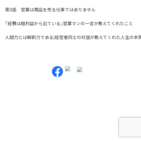
第3話 営業は商品を売る仕事ではありません
「経費は粗利益から出ている」営業マンの一言が教えてくれたこと
人間力とは解釈力である|経営者同士の対話が教えてくれた人生の本
お問い合わせ・ご相談
NNA株式会社
大阪市北区天神橋3-2-10 スリージェ南森町ビル2階
TEL：
06-6355-5546
E-mail：
webmaster@nna-osaka.co.jp