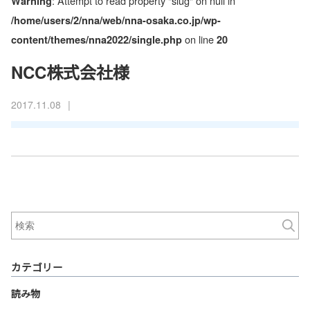
: Attempt to read property "slug" on null in
Warning
/home/users/2/nna/web/nna-osaka.co.jp/wp-
on line
content/themes/nna2022/single.php
20
NCC株式会社様
|
2017.11.08
カテゴリー
読み物