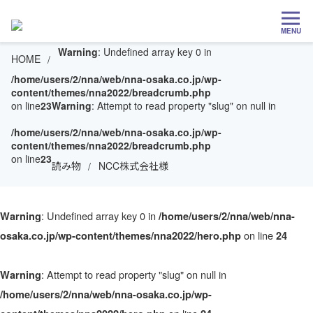
MENU
Warning
: Undefined array key 0 in
HOME
/home/users/2/nna/web/nna-osaka.co.jp/wp-
content/themes/nna2022/breadcrumb.php
on line
23
Warning
: Attempt to read property "slug" on null in
/home/users/2/nna/web/nna-osaka.co.jp/wp-
content/themes/nna2022/breadcrumb.php
on line
23
読み物
NCC株式会社様
: Undefined array key 0 in
Warning
/home/users/2/nna/web/nna-
on line
osaka.co.jp/wp-content/themes/nna2022/hero.php
24
: Attempt to read property "slug" on null in
Warning
/home/users/2/nna/web/nna-osaka.co.jp/wp-