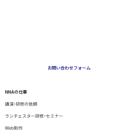
お問い合わせ・ご相談
NNA株式会社
大阪市北区天神橋3-2-10 スリージェ南森町ビル2階
TEL：
06-6355-5546
E-mail：
webmaster@nna-osaka.co.jp
お問い合わせフォーム
NNAの仕事
講演・研修の依頼
ランチェスター研修・セミナー
Web制作