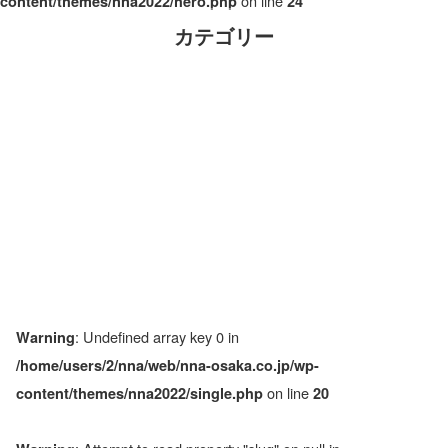
on line
content/themes/nna2022/hero.php
24
カテゴリー
: Undefined array key 0 in
Warning
/home/users/2/nna/web/nna-osaka.co.jp/wp-
on line
content/themes/nna2022/single.php
20