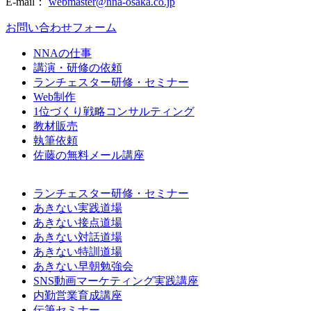
E-mail：
webmaster@nna-osaka.co.jp
お問い合わせフォーム
NNAの仕事
講演・研修の依頼
ランチェスター研修・セミナー
Web制作
1位づくり戦略コンサルティング
教材販売
執筆依頼
佐藤の無料メール講座
ランチェスター研修・セミナー
あきない実践道場
あきない接点道場
あきない対話道場
あきない特訓道場
あきない早朝勉強会
SNS動画マーケティング実践講座
内勤営業育成講座
伝筆セミナー