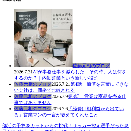
佐藤元相のブログ
2026.7.31
AIが事務仕事を減らした。その時、人は何を
するのか？｜内勤営業という新しい役割
佐藤元相のブログ
2026.7.21
第4話 価値を言葉にできな
い会社は、価格で比較される
佐藤元相のブログ
2026.7.9
第3話 営業は商品を売る仕
事ではありません
佐藤元相のブログ
2026.7.6
「経費は粗利益から出てい
る」営業マンの一言が教えてくれたこと
部活の予算をカットからの挑戦！サッカー控え選手だった息