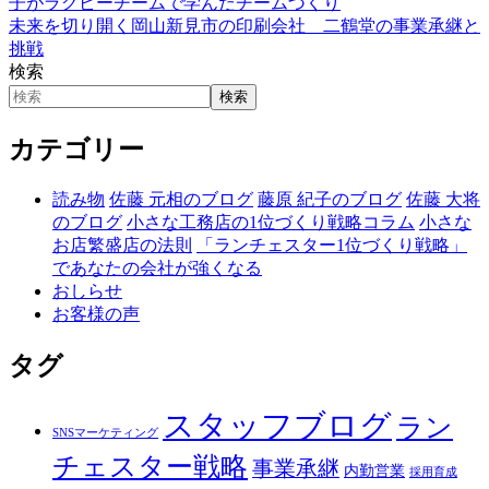
子がラグビーチームで学んだチームづくり
未来を切り開く岡山新見市の印刷会社 二鶴堂の事業承継と
挑戦
検索
検索
カテゴリー
読み物
佐藤 元相のブログ
藤原 紀子のブログ
佐藤 大将
のブログ
小さな工務店の1位づくり戦略コラム
小さな
お店繁盛店の法則
「ランチェスター1位づくり戦略」
であなたの会社が強くなる
おしらせ
お客様の声
タグ
スタッフブログ
ラン
SNSマーケティング
チェスター戦略
事業承継
内勤営業
採用育成