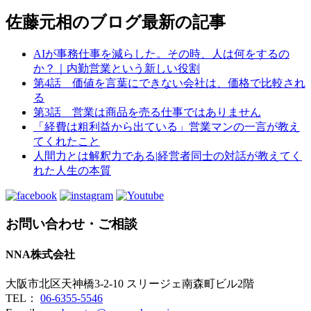
佐藤元相のブログ
最新の記事
AIが事務仕事を減らした。その時、人は何をするの
か？｜内勤営業という新しい役割
第4話 価値を言葉にできない会社は、価格で比較され
る
第3話 営業は商品を売る仕事ではありません
「経費は粗利益から出ている」営業マンの一言が教え
てくれたこと
人間力とは解釈力である|経営者同士の対話が教えてく
れた人生の本質
お問い合わせ・ご相談
NNA株式会社
大阪市北区天神橋3-2-10 スリージェ南森町ビル2階
TEL：
06-6355-5546