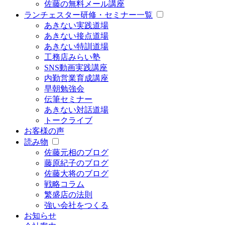
佐藤の無料メール講座
ランチェスター研修・セミナー一覧
あきない実践道場
あきない接点道場
あきない特訓道場
工務店みらい塾
SNS動画実践講座
内勤営業育成講座
早朝勉強会
伝筆セミナー
あきない対話道場
トークライブ
お客様の声
読み物
佐藤元相のブログ
藤原紀子のブログ
佐藤大将のブログ
戦略コラム
繁盛店の法則
強い会社をつくる
お知らせ