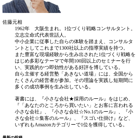
佐藤元相
1962年 大阪生まれ。1位づくり戦略コンサルタント。
立志立命式代表世話人。
中小企業に従事した自らの体験を踏まえ、コンサルタ
ントとしてこれまで1300社以上の指導実績を持つ。
また豊富な現場経験から生み出された1位づくり戦略を
はじめ多彩なテーマで年間100回以上のセミナーを行
い、実践的かつ即効性がある好評を博している。
自ら主催する経営塾「あきない道場」には、全国から
たくさんの経営者が参加。その理論を実践し短期間に
多くの成功事例を生み出している。
著書には、『小さな会社★採用のルール』をはじめ、
『「あなたのところから買いたい」とお客に言われる
小さな会社』、『小さな会社☆No.1のルール』、『小
さな会社☆集客のルール』、『スゴい仕掛け』など、
いずれもAmazonカテゴリーで1位を獲得している。
最新の投稿