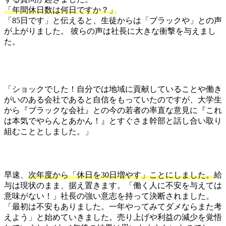
「年間休日数は何日ですか？」
「85日です」と伝えると、生徒からは「ブラックや」との声
が上がりました。 彼らの声は社長に大きな衝撃を与えまし
た。
「ショックでした！自分では地域に貢献していることや働き
がいのある会社であると自信をもっていたのですが、大学生
から『ブラックな会社』との今の若者の率直な意見に『これ
は本気でやらんとあかん！』とすぐさま幹部と話し合い取り
組むこととしました。」
早速、
次年度から「休日を30日増やす」ことにしました。
給
与は現状のまま、据え置きます。「働く人に不安を与えては
意味がない！」社長の強い意志を持って決断されました。
「最初は不安もありました。一年やってみてダメならまた考
えよう」と始めていきました。売り上げや利益の減少を覚悟