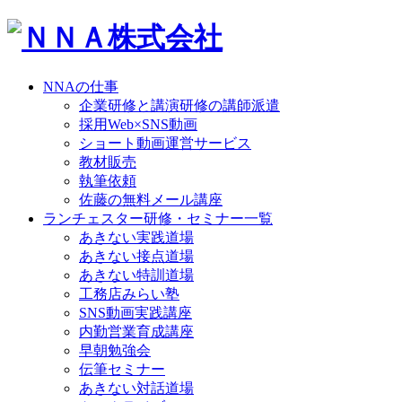
NNAの仕事
企業研修と講演研修の講師派遣
採用Web×SNS動画
ショート動画運営サービス
教材販売
執筆依頼
佐藤の無料メール講座
ランチェスター研修・セミナー一覧
あきない実践道場
あきない接点道場
あきない特訓道場
工務店みらい塾
SNS動画実践講座
内勤営業育成講座
早朝勉強会
伝筆セミナー
あきない対話道場