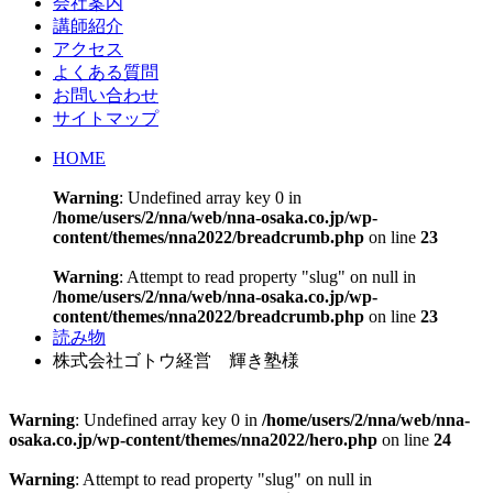
会社案内
講師紹介
アクセス
よくある質問
お問い合わせ
サイトマップ
HOME
Warning
: Undefined array key 0 in
/home/users/2/nna/web/nna-osaka.co.jp/wp-
content/themes/nna2022/breadcrumb.php
on line
23
Warning
: Attempt to read property "slug" on null in
/home/users/2/nna/web/nna-osaka.co.jp/wp-
content/themes/nna2022/breadcrumb.php
on line
23
読み物
株式会社ゴトウ経営 輝き塾様
Warning
: Undefined array key 0 in
/home/users/2/nna/web/nna-
osaka.co.jp/wp-content/themes/nna2022/hero.php
on line
24
Warning
: Attempt to read property "slug" on null in