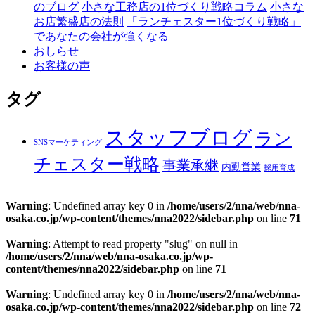
のブログ
小さな工務店の1位づくり戦略コラム
小さな
お店繁盛店の法則
「ランチェスター1位づくり戦略」
であなたの会社が強くなる
おしらせ
お客様の声
タグ
スタッフブログ
ラン
SNSマーケティング
チェスター戦略
事業承継
内勤営業
採用育成
Warning
: Undefined array key 0 in
/home/users/2/nna/web/nna-
osaka.co.jp/wp-content/themes/nna2022/sidebar.php
on line
71
Warning
: Attempt to read property "slug" on null in
/home/users/2/nna/web/nna-osaka.co.jp/wp-
content/themes/nna2022/sidebar.php
on line
71
Warning
: Undefined array key 0 in
/home/users/2/nna/web/nna-
osaka.co.jp/wp-content/themes/nna2022/sidebar.php
on line
72