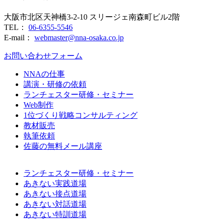
大阪市北区天神橋3-2-10 スリージェ南森町ビル2階
TEL：
06-6355-5546
E-mail：
webmaster@nna-osaka.co.jp
お問い合わせフォーム
NNAの仕事
講演・研修の依頼
ランチェスター研修・セミナー
Web制作
1位づくり戦略コンサルティング
教材販売
執筆依頼
佐藤の無料メール講座
ランチェスター研修・セミナー
あきない実践道場
あきない接点道場
あきない対話道場
あきない特訓道場