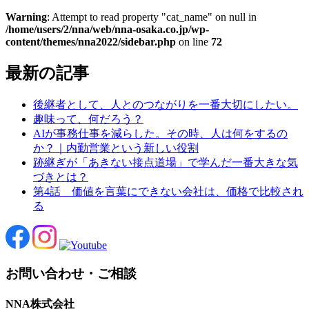
Warning
: Attempt to read property "cat_name" on null in
/home/users/2/nna/web/nna-osaka.co.jp/wp-
content/themes/nna2022/sidebar.php
on line
72
最新の記事
後継者として、人とのつながりを一番大切にしたい。
趣味って、何だろう？
AIが事務仕事を減らした。その時、人は何をするの
か？｜内勤営業という新しい役割
跡継ぎが「あきない接点道場」で学んだ一番大きな気
づきとは？
第4話 価値を言葉にできない会社は、価格で比較され
る
お問い合わせ・ご相談
NNA株式会社