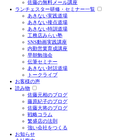
佐藤の無料メール講座
ランチェスター研修・セミナー一覧
あきない実践道場
あきない接点道場
あきない特訓道場
工務店みらい塾
SNS動画実践講座
内勤営業育成講座
早朝勉強会
伝筆セミナー
あきない対話道場
トークライブ
お客様の声
読み物
佐藤元相のブログ
藤原紀子のブログ
佐藤大将のブログ
戦略コラム
繁盛店の法則
強い会社をつくる
お知らせ