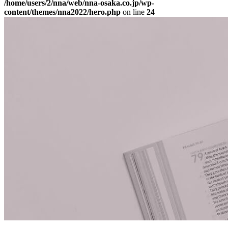
/home/users/2/nna/web/nna-osaka.co.jp/wp-
content/themes/nna2022/hero.php
on line
24