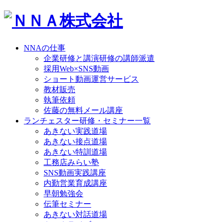
NNAの仕事
企業研修と講演研修の講師派遣
採用Web×SNS動画
ショート動画運営サービス
教材販売
執筆依頼
佐藤の無料メール講座
ランチェスター研修・セミナー一覧
あきない実践道場
あきない接点道場
あきない特訓道場
工務店みらい塾
SNS動画実践講座
内勤営業育成講座
早朝勉強会
伝筆セミナー
あきない対話道場