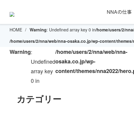
NNAの仕事
HOME
Warning
: Undefined array key 0 in
/home/users/2/nna
/home/users/2/nna/web/nna-osaka.co.jp/wp-content/themes
Warning
:
/home/users/2/nna/web/nna-
Undefined
osaka.co.jp/wp-
array key
content/themes/nna2022/hero
0 in
カテゴリー