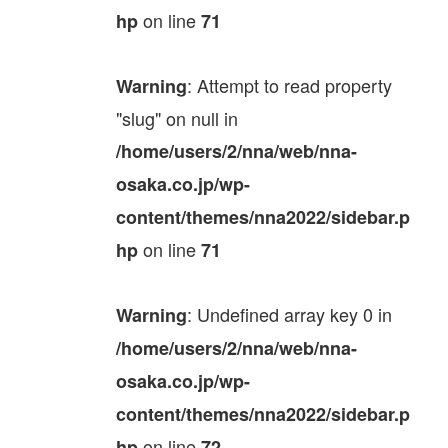
on line
hp
71
: Attempt to read property
Warning
"slug" on null in
/home/users/2/nna/web/nna-
osaka.co.jp/wp-
content/themes/nna2022/sidebar.p
on line
hp
71
: Undefined array key 0 in
Warning
/home/users/2/nna/web/nna-
osaka.co.jp/wp-
content/themes/nna2022/sidebar.p
on line
hp
72