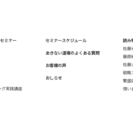
E-mail：
webmaster@nna-osaka.co
・セミナー
セミナースケジュール
読み
佐藤
あきない道場のよくある質問
藤原
佐藤
お客様の声
戦略
おしらせ
繁盛
ング実践講座
強い