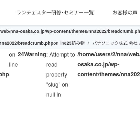
ランチェスター研修・セミナー一覧
お客様の声
/web/nna-osaka.co.jp/wp-content/themes/nna2022/breadcrumb.p
/nna2022/breadcrumb.php
on line
23
読み物
パナソニック株式 会社
on
24
Warning
: Attempt to
/home/users/2/nna/web
line
read
osaka.co.jp/wp-
.php
property
content/themes/nna202
"slug" on
null in