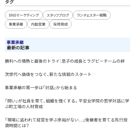
タグ
SNSマーケティング
スタッフブログ
ランチェスター戦略
事業承継
内勤営業
採用育成
事業承継
最新の記事
勝利への情熱と最後のトライ：息子の成長とラグビーチームの絆
次世代へ価値をつなぐ、新たな挑戦のスタート
事業承継の第一歩は「対話」から始まる
「問い」が社員を育て、組織を強くする。平安女学院の哲学対話に学
ぶ町工場の人材育成
「現場に追われて経営を学ぶ余裕がない…」後継者を育てる先行投
資時間とは？