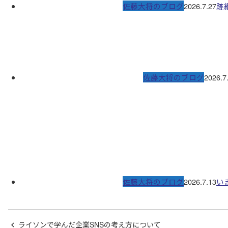
佐藤大将のブログ
2026.7.27
跡
佐藤大将のブログ
2026.7
佐藤大将のブログ
2026.7.13
い
ライソンで学んだ企業SNSの考え方について