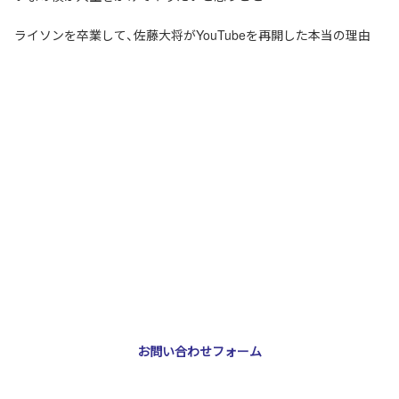
ライソンを卒業して、佐藤大将がYouTubeを再開した本当の理由
お問い合わせ・ご相談
NNA株式会社
大阪市北区天神橋3-2-10 スリージェ南森町ビル2階
TEL：
06-6355-5546
E-mail：
webmaster@nna-osaka.co.jp
お問い合わせフォーム