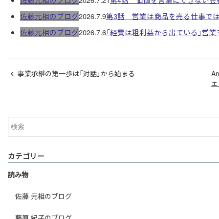
佐藤元相のブログ
2026.7.9
第3話 営業は商品を売る仕事で
佐藤元相のブログ
2026.7.6
「経費は粗利益から出ている」営
事業承継の第一歩は「対話」から始まる
A
ェ
カテゴリー
読み物
佐藤 元相のブログ
藤原 紀子のブログ