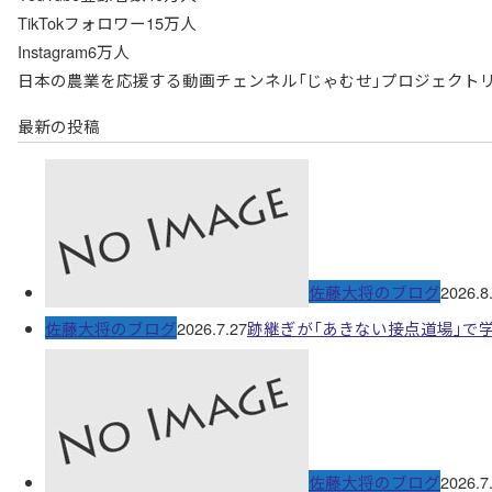
TikTokフォロワー15万人
Instagram6万人
日本の農業を応援する動画チェンネル「じゃむせ」プロジェクト
最新の投稿
佐藤大将のブログ
2026.8
佐藤大将のブログ
2026.7.27
跡継ぎが「あきない接点道場」で
佐藤大将のブログ
2026.7