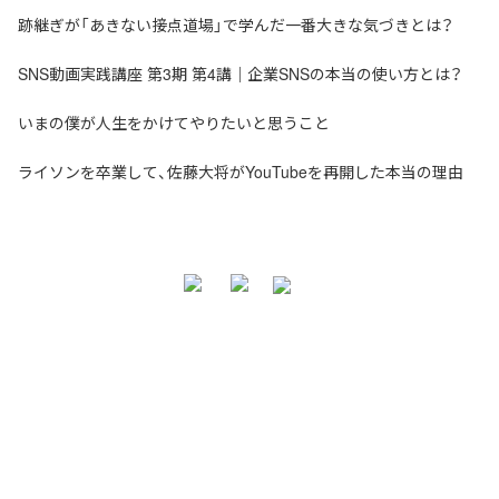
跡継ぎが「あきない接点道場」で学んだ一番大きな気づきとは？
SNS動画実践講座 第3期 第4講｜企業SNSの本当の使い方とは？
いまの僕が人生をかけてやりたいと思うこと
ライソンを卒業して、佐藤大将がYouTubeを再開した本当の理由
お問い合わせ・ご相談
NNA株式会社
大阪市北区天神橋3-2-10 スリージェ南森町ビル2階
TEL：
06-6355-5546