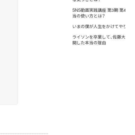
SNS動画実践講座 第3期 第4講
当の使い方とは？
いまの僕が人生をかけてやりた
ライソンを卒業して、佐藤大将がYo
開した本当の理由