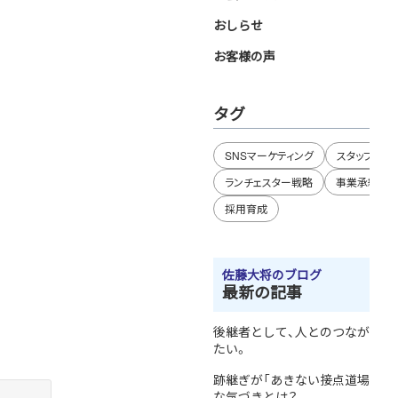
おしらせ
お客様の声
タグ
SNSマーケティング
スタッフブロ
ランチェスター戦略
事業承継
採用育成
佐藤大将のブログ
最新の記事
後継者として、人とのつながりを
たい。
跡継ぎが「あきない接点道場」で
な気づきとは？