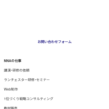
NNA株式会社
大阪市北区天神橋3-2-10 スリージェ南森町ビル2階
TEL：
06-6355-5546
E-mail：
webmaster@nna-osaka.co.jp
お問い合わせフォーム
NNAの仕事
講演・研修の依頼
ランチェスター研修・セミナー
Web制作
1位づくり戦略コンサルティング
教材販売