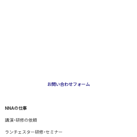
お問い合わせ・ご相談
NNA株式会社
大阪市北区天神橋3-2-10 スリージェ南森町ビル2階
TEL：
06-6355-5546
E-mail：
webmaster@nna-osaka.co.jp
お問い合わせフォーム
NNAの仕事
講演・研修の依頼
ランチェスター研修・セミナー