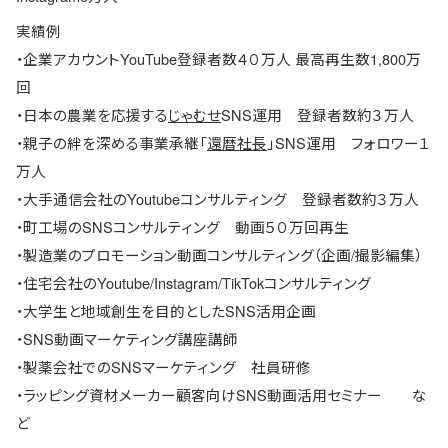
実績例
・企業アカウントYouTube登録者数４０万人 最高再生数1,800万
回
・日本の農業を応援する
じゃむせ
SNS運用 登録者数約３万人
・親子の絆を深める事業承継「
還暦社長
」SNS運用 フォロワー１
万人
・大手通信会社のYoutubeコンサルティング 登録者数約３万人
・町工場のSNSコンサルティング 動画５０万回再生
・製造業のプロモーション動画コンサルティング（企画/撮影編集）
・住宅会社のYoutube/Instagram/TikTokコンサルティング
・大学生と地域創生を目的としたSNS活用企画
・SNS動画マーケティング講座講師
・製薬会社でのSNSマーケティング 社員研修
・ラッピング資材メーカー顧客向けSNS動画活用セミナー な
ど