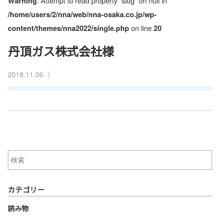
: Attempt to read property "slug" on null in
Warning
/home/users/2/nna/web/nna-osaka.co.jp/wp-
on line
content/themes/nna2022/single.php
20
丹頂ガス株式会社様
|
2018.11.06
カテゴリー
読み物