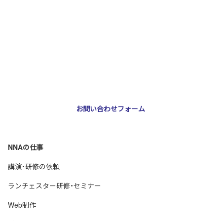
お問い合わせ・ご相談
NNA株式会社
大阪市北区天神橋3-2-10 スリージェ南森町ビル2階
TEL：
06-6355-5546
E-mail：
webmaster@nna-osaka.co.jp
お問い合わせフォーム
NNAの仕事
講演・研修の依頼
ランチェスター研修・セミナー
Web制作