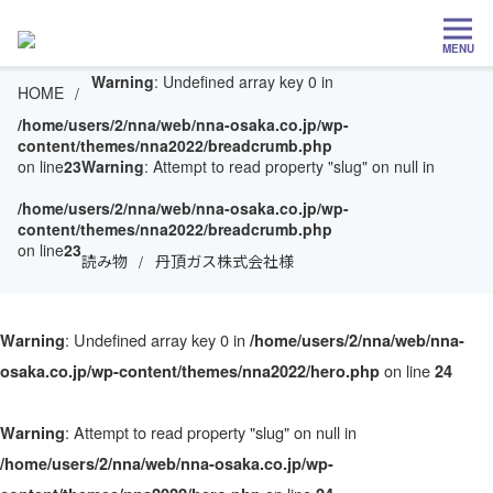
MENU
Warning
: Undefined array key 0 in
HOME
/home/users/2/nna/web/nna-osaka.co.jp/wp-
content/themes/nna2022/breadcrumb.php
on line
23
Warning
: Attempt to read property "slug" on null in
/home/users/2/nna/web/nna-osaka.co.jp/wp-
content/themes/nna2022/breadcrumb.php
on line
23
読み物
丹頂ガス株式会社様
: Undefined array key 0 in
Warning
/home/users/2/nna/web/nna-
on line
osaka.co.jp/wp-content/themes/nna2022/hero.php
24
: Attempt to read property "slug" on null in
Warning
/home/users/2/nna/web/nna-osaka.co.jp/wp-