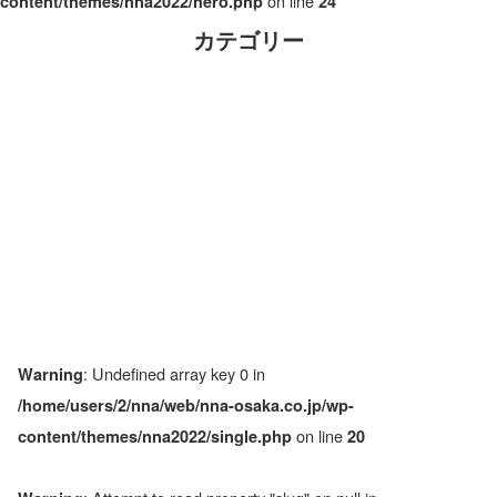
on line
content/themes/nna2022/hero.php
24
カテゴリー
: Undefined array key 0 in
Warning
/home/users/2/nna/web/nna-osaka.co.jp/wp-
on line
content/themes/nna2022/single.php
20