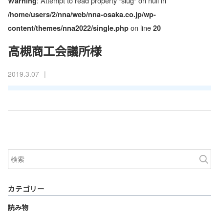
: Attempt to read property "slug" on null in
Warning
/home/users/2/nna/web/nna-osaka.co.jp/wp-
on line
content/themes/nna2022/single.php
20
高槻商工会議所様
|
2019.3.07
カテゴリー
読み物