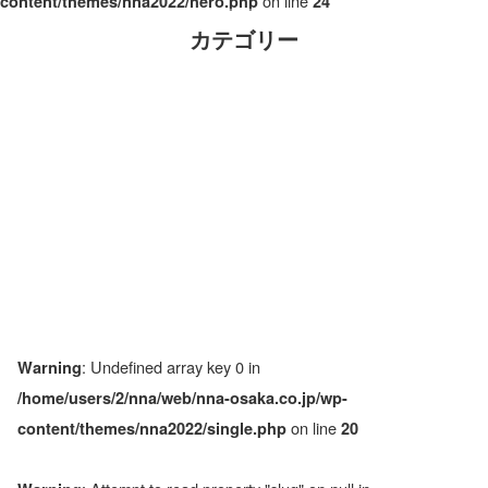
on line
content/themes/nna2022/hero.php
24
カテゴリー
: Undefined array key 0 in
Warning
/home/users/2/nna/web/nna-osaka.co.jp/wp-
on line
content/themes/nna2022/single.php
20