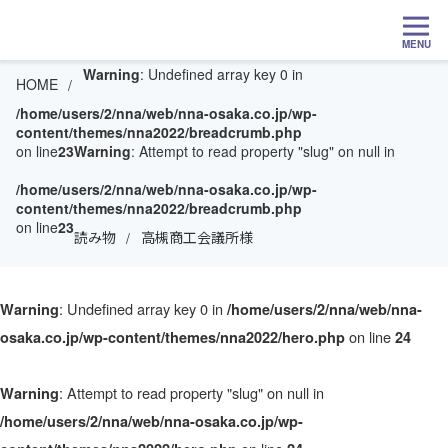
MENU
Warning
: Undefined array key 0 in
HOME
/home/users/2/nna/web/nna-osaka.co.jp/wp-
content/themes/nna2022/breadcrumb.php
on line
23
Warning
: Attempt to read property "slug" on null in
/home/users/2/nna/web/nna-osaka.co.jp/wp-
content/themes/nna2022/breadcrumb.php
on line
23
読み物
高槻商工会議所様
: Undefined array key 0 in
Warning
/home/users/2/nna/web/nna-
on line
osaka.co.jp/wp-content/themes/nna2022/hero.php
24
: Attempt to read property "slug" on null in
Warning
/home/users/2/nna/web/nna-osaka.co.jp/wp-