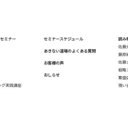
E-mail：
webmaster@nna-osaka.co
・セミナー
セミナースケジュール
読み
佐藤
あきない道場のよくある質問
藤原
佐藤
お客様の声
戦略
おしらせ
繁盛
ング実践講座
強い