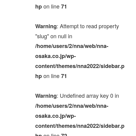
on line
hp
71
: Attempt to read property
Warning
"slug" on null in
/home/users/2/nna/web/nna-
osaka.co.jp/wp-
content/themes/nna2022/sidebar.p
on line
hp
71
: Undefined array key 0 in
Warning
/home/users/2/nna/web/nna-
osaka.co.jp/wp-
content/themes/nna2022/sidebar.p
on line
hp
72