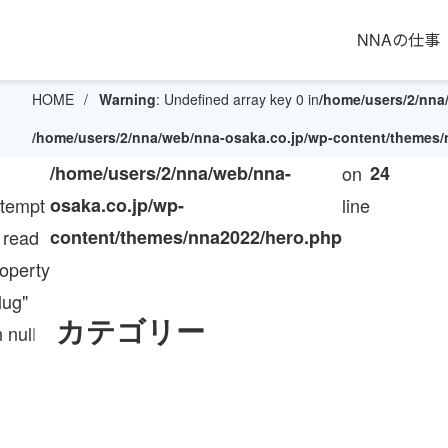
NNAの仕事
HOME
Warning
: Undefined array key 0 in
/home/users/2/nna
/home/users/2/nna/web/nna-osaka.co.jp/wp-content/themes
/home/users/2/nna/web/nna-
on
24
ttempt
osaka.co.jp/wp-
line
 read
content/themes/nna2022/hero.php
roperty
lug"
カテゴリー
 null