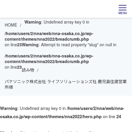
MENU
Warning
: Undefined array key 0 in
HOME
/home/users/2/nna/web/nna-osaka.co.jp/wp-
content/themes/nna2022/breadcrumb.php
on line
23
Warning
: Attempt to read property "slug" on null in
/home/users/2/nna/web/nna-osaka.co.jp/wp-
content/themes/nna2022/breadcrumb.php
on line
23
読み物
パナソニック株式会社 ライフソリューションズ社 鹿児島住建営業
所様
: Undefined array key 0 in
Warning
/home/users/2/nna/web/nna-
on line
osaka.co.jp/wp-content/themes/nna2022/hero.php
24