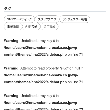
タグ
SNSマーケティング
スタッフブログ
ランチェスター戦略
事業承継
内勤営業
採用育成
: Undefined array key 0 in
Warning
/home/users/2/nna/web/nna-osaka.co.jp/wp-
on line
content/themes/nna2022/sidebar.php
71
: Attempt to read property "slug" on null in
Warning
/home/users/2/nna/web/nna-osaka.co.jp/wp-
on line
content/themes/nna2022/sidebar.php
71
: Undefined array key 0 in
Warning
/home/users/2/nna/web/nna-osaka.co.jp/wp-
on line
content/themes/nna2022/sidebar.php
72