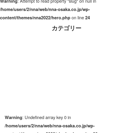
: Attempt to read property "slug" on null in
Warning
/home/users/2/nna/web/nna-osaka.co.jp/wp-
on line
content/themes/nna2022/hero.php
24
カテゴリー
: Undefined array key 0 in
Warning
/home/users/2/nna/web/nna-osaka.co.jp/wp-