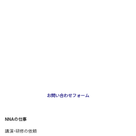
お問い合わせ・ご相談
NNA株式会社
大阪市北区天神橋3-2-10 スリージェ南森町ビル2階
TEL：
06-6355-5546
E-mail：
webmaster@nna-osaka.co.jp
お問い合わせフォーム
NNAの仕事
講演・研修の依頼