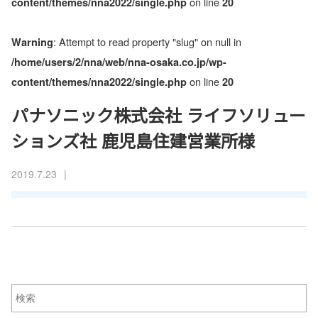
on line
content/themes/nna2022/single.php
20
: Attempt to read property "slug" on null in
Warning
/home/users/2/nna/web/nna-osaka.co.jp/wp-
on line
content/themes/nna2022/single.php
20
パナソニック株式会社 ライフソリュー
ションズ社 鹿児島住建営業所様
|
2019.7.23