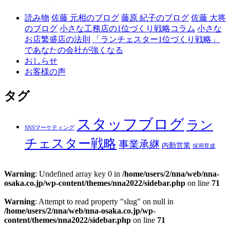
読み物
佐藤 元相のブログ
藤原 紀子のブログ
佐藤 大将
のブログ
小さな工務店の1位づくり戦略コラム
小さな
お店繁盛店の法則
「ランチェスター1位づくり戦略」
であなたの会社が強くなる
おしらせ
お客様の声
タグ
スタッフブログ
ラン
SNSマーケティング
チェスター戦略
事業承継
内勤営業
採用育成
Warning
: Undefined array key 0 in
/home/users/2/nna/web/nna-
osaka.co.jp/wp-content/themes/nna2022/sidebar.php
on line
71
Warning
: Attempt to read property "slug" on null in
/home/users/2/nna/web/nna-osaka.co.jp/wp-
content/themes/nna2022/sidebar.php
on line
71