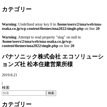
カテゴリー
Warning
: Undefined array key 0 in
/home/users/2/nna/web/nna-
osaka.co.jp/wp-content/themes/nna2022/single.php
on line
20
Warning
: Attempt to read property "slug" on null in
/home/users/2/nna/web/nna-osaka.co.jp/wp-
content/themes/nna2022/single.php
on line
20
パナソニック株式会社 エコソリューシ
ョンズ社 松本住建営業所様
2019.8.21
|
検索
検索
カテゴリー