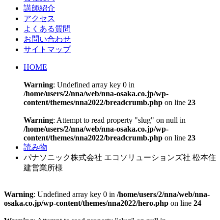
講師紹介
アクセス
よくある質問
お問い合わせ
サイトマップ
HOME
Warning
: Undefined array key 0 in
/home/users/2/nna/web/nna-osaka.co.jp/wp-
content/themes/nna2022/breadcrumb.php
on line
23
Warning
: Attempt to read property "slug" on null in
/home/users/2/nna/web/nna-osaka.co.jp/wp-
content/themes/nna2022/breadcrumb.php
on line
23
読み物
パナソニック株式会社 エコソリューションズ社 松本住
建営業所様
Warning
: Undefined array key 0 in
/home/users/2/nna/web/nna-
osaka.co.jp/wp-content/themes/nna2022/hero.php
on line
24