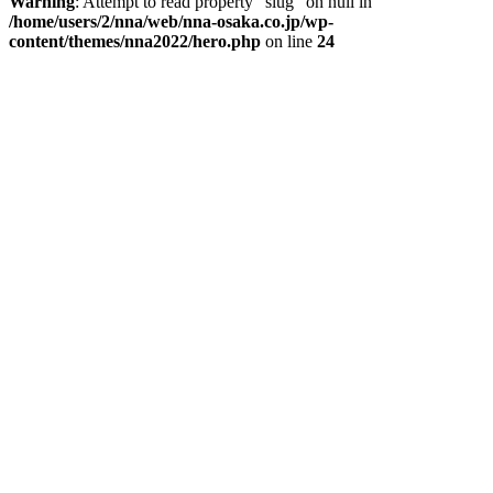
Warning
: Attempt to read property "slug" on null in
/home/users/2/nna/web/nna-osaka.co.jp/wp-
content/themes/nna2022/hero.php
on line
24