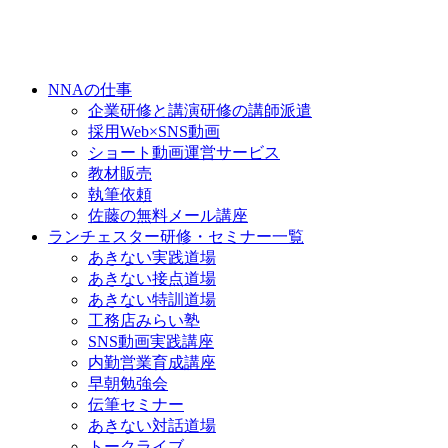
NNAの仕事
企業研修と講演研修の講師派遣
採用Web×SNS動画
ショート動画運営サービス
教材販売
執筆依頼
佐藤の無料メール講座
ランチェスター研修・セミナー一覧
あきない実践道場
あきない接点道場
あきない特訓道場
工務店みらい塾
SNS動画実践講座
内勤営業育成講座
早朝勉強会
伝筆セミナー
あきない対話道場
トークライブ