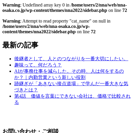
Warning
: Undefined array key 0 in
/home/users/2/nna/web/nna-
osaka.co.jp/wp-content/themes/nna2022/sidebar.php
on line
72
Warning
: Attempt to read property "cat_name" on null in
/home/users/2/nna/web/nna-osaka.co.jp/wp-
content/themes/nna2022/sidebar.php
on line
72
最新の記事
後継者として、人とのつながりを一番大切にしたい。
趣味って、何だろう？
AIが事務仕事を減らした。その時、人は何をするの
か？｜内勤営業という新しい役割
跡継ぎが「あきない接点道場」で学んだ一番大きな気
づきとは？
第4話 価値を言葉にできない会社は、価格で比較され
る
お問い合わせ・ご相談