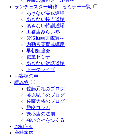
佐藤の無料メール講座
ランチェスター研修・セミナー一覧
あきない実践道場
あきない接点道場
あきない特訓道場
工務店みらい塾
SNS動画実践講座
内勤営業育成講座
早朝勉強会
伝筆セミナー
あきない対話道場
トークライブ
お客様の声
読み物
佐藤元相のブログ
藤原紀子のブログ
佐藤大将のブログ
戦略コラム
繁盛店の法則
強い会社をつくる
お知らせ
会社案内