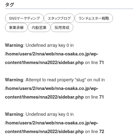
タグ
SNSマーケティング
スタッフブログ
ランチェスター戦略
事業承継
内勤営業
採用育成
: Undefined array key 0 in
Warning
/home/users/2/nna/web/nna-osaka.co.jp/wp-
on line
content/themes/nna2022/sidebar.php
71
: Attempt to read property "slug" on null in
Warning
/home/users/2/nna/web/nna-osaka.co.jp/wp-
on line
content/themes/nna2022/sidebar.php
71
: Undefined array key 0 in
Warning
/home/users/2/nna/web/nna-osaka.co.jp/wp-
on line
content/themes/nna2022/sidebar.php
72