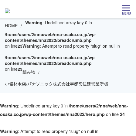
MENU
Warning
: Undefined array key 0 in
HOME
/home/users/2/nna/web/nna-osaka.co.jp/wp-
content/themes/nna2022/breadcrumb.php
on line
23
Warning
: Attempt to read property "slug" on null in
/home/users/2/nna/web/nna-osaka.co.jp/wp-
content/themes/nna2022/breadcrumb.php
on line
23
読み物
小堀材木店/パナソニック株式会社宇都宮住建営業所様
: Undefined array key 0 in
Warning
/home/users/2/nna/web/nna-
on line
osaka.co.jp/wp-content/themes/nna2022/hero.php
24
: Attempt to read property "slug" on null in
Warning