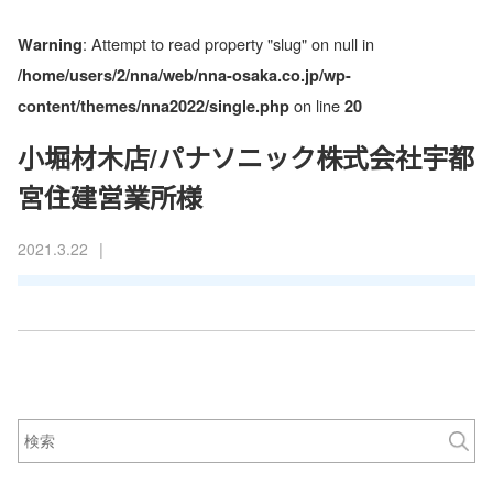
: Attempt to read property "slug" on null in
Warning
/home/users/2/nna/web/nna-osaka.co.jp/wp-
on line
content/themes/nna2022/single.php
20
小堀材木店/パナソニック株式会社宇都
宮住建営業所様
|
2021.3.22