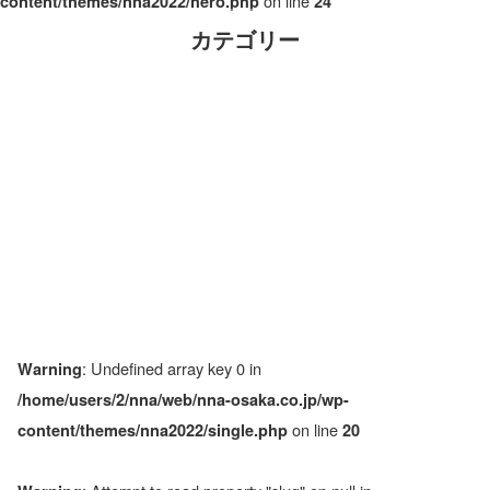
on line
content/themes/nna2022/hero.php
24
カテゴリー
: Undefined array key 0 in
Warning
/home/users/2/nna/web/nna-osaka.co.jp/wp-
on line
content/themes/nna2022/single.php
20