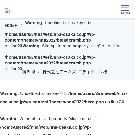
MENU
Warning
: Undefined array key 0 in
HOME
/home/users/2/nna/web/nna-osaka.co.jp/wp-
content/themes/nna2022/breadcrumb.php
on line
23
Warning
: Attempt to read property "slug" on null in
/home/users/2/nna/web/nna-osaka.co.jp/wp-
content/themes/nna2022/breadcrumb.php
on line
23
読み物
株式会社アームズ・エディション様
: Undefined array key 0 in
Warning
/home/users/2/nna/web/nna-
on line
osaka.co.jp/wp-content/themes/nna2022/hero.php
24
: Attempt to read property "slug" on null in
Warning
/home/users/2/nna/web/nna-osaka.co.jp/wp-