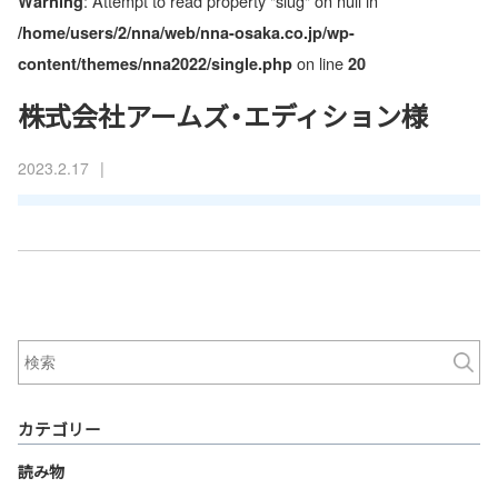
: Attempt to read property "slug" on null in
Warning
/home/users/2/nna/web/nna-osaka.co.jp/wp-
on line
content/themes/nna2022/single.php
20
株式会社アームズ・エディション様
|
2023.2.17
カテゴリー
読み物