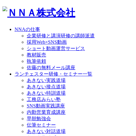
NNAの仕事
企業研修と講演研修の講師派遣
採用Web×SNS動画
ショート動画運営サービス
教材販売
執筆依頼
佐藤の無料メール講座
ランチェスター研修・セミナー一覧
あきない実践道場
あきない接点道場
あきない特訓道場
工務店みらい塾
SNS動画実践講座
内勤営業育成講座
早朝勉強会
伝筆セミナー
あきない対話道場