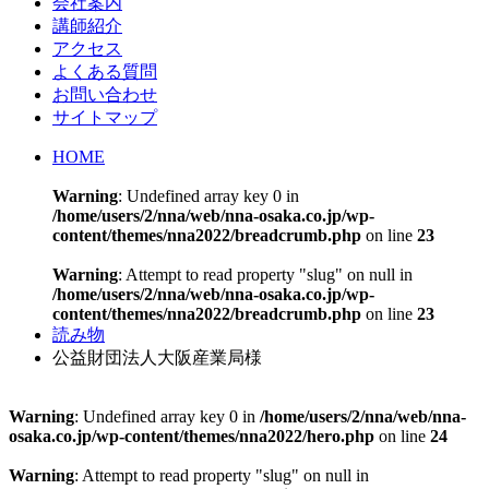
会社案内
講師紹介
アクセス
よくある質問
お問い合わせ
サイトマップ
HOME
Warning
: Undefined array key 0 in
/home/users/2/nna/web/nna-osaka.co.jp/wp-
content/themes/nna2022/breadcrumb.php
on line
23
Warning
: Attempt to read property "slug" on null in
/home/users/2/nna/web/nna-osaka.co.jp/wp-
content/themes/nna2022/breadcrumb.php
on line
23
読み物
公益財団法人大阪産業局様
Warning
: Undefined array key 0 in
/home/users/2/nna/web/nna-
osaka.co.jp/wp-content/themes/nna2022/hero.php
on line
24
Warning
: Attempt to read property "slug" on null in