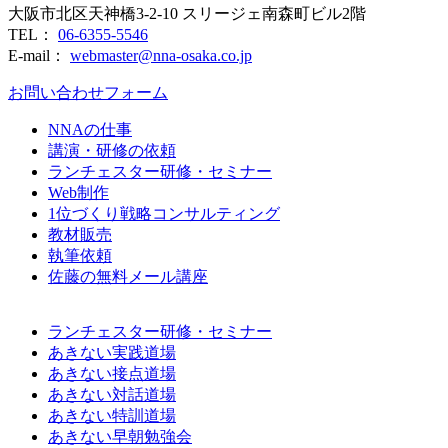
大阪市北区天神橋3-2-10 スリージェ南森町ビル2階
TEL：
06-6355-5546
E-mail：
webmaster@nna-osaka.co.jp
お問い合わせフォーム
NNAの仕事
講演・研修の依頼
ランチェスター研修・セミナー
Web制作
1位づくり戦略コンサルティング
教材販売
執筆依頼
佐藤の無料メール講座
ランチェスター研修・セミナー
あきない実践道場
あきない接点道場
あきない対話道場
あきない特訓道場
あきない早朝勉強会