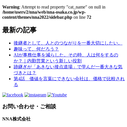
Warning
: Attempt to read property "cat_name" on null in
/home/users/2/nna/web/nna-osaka.co.jp/wp-
content/themes/nna2022/sidebar.php
on line
72
最新の記事
後継者として、人とのつながりを一番大切にしたい。
趣味って、何だろう？
AIが事務仕事を減らした。その時、人は何をするの
か？｜内勤営業という新しい役割
跡継ぎが「あきない接点道場」で学んだ一番大きな気
づきとは？
第4話 価値を言葉にできない会社は、価格で比較され
る
お問い合わせ・ご相談
NNA株式会社