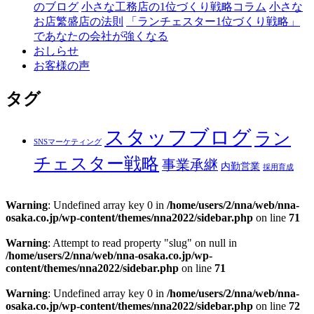
のブログ
小さな工務店の1位づくり戦略コラム
小さな
お店繁盛店の法則
「ランチェスター1位づくり戦略」
であなたの会社が強くなる
おしらせ
お客様の声
タグ
スタッフブログ
ラン
SNSマーケティング
チェスター戦略
事業承継
内勤営業
採用育成
Warning
: Undefined array key 0 in
/home/users/2/nna/web/nna-
osaka.co.jp/wp-content/themes/nna2022/sidebar.php
on line
71
Warning
: Attempt to read property "slug" on null in
/home/users/2/nna/web/nna-osaka.co.jp/wp-
content/themes/nna2022/sidebar.php
on line
71
Warning
: Undefined array key 0 in
/home/users/2/nna/web/nna-
osaka.co.jp/wp-content/themes/nna2022/sidebar.php
on line
72