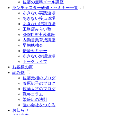
佐藤の無料メール講座
ランチェスター研修・セミナー一覧
あきない実践道場
あきない接点道場
あきない特訓道場
工務店みらい塾
SNS動画実践講座
内勤営業育成講座
早朝勉強会
伝筆セミナー
あきない対話道場
トークライブ
お客様の声
読み物
佐藤元相のブログ
藤原紀子のブログ
佐藤大将のブログ
戦略コラム
繁盛店の法則
強い会社をつくる
お知らせ