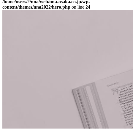
/home/users/2/nna/web/nna-osaka.co.jp/wp-
content/themes/nna2022/hero.php
on line
24