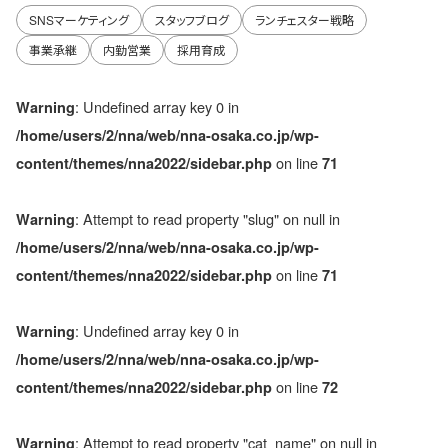
SNSマーケティング
スタッフブログ
ランチェスター戦略
事業承継
内勤営業
採用育成
: Undefined array key 0 in
Warning
/home/users/2/nna/web/nna-osaka.co.jp/wp-
on line
content/themes/nna2022/sidebar.php
71
: Attempt to read property "slug" on null in
Warning
/home/users/2/nna/web/nna-osaka.co.jp/wp-
on line
content/themes/nna2022/sidebar.php
71
: Undefined array key 0 in
Warning
/home/users/2/nna/web/nna-osaka.co.jp/wp-
on line
content/themes/nna2022/sidebar.php
72
: Attempt to read property "cat_name" on null in
Warning