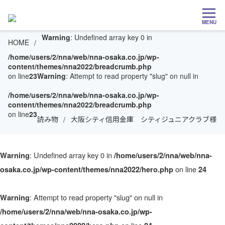
MENU
Warning
: Undefined array key 0 in
HOME
/home/users/2/nna/web/nna-osaka.co.jp/wp-
content/themes/nna2022/breadcrumb.php
on line
23
Warning
: Attempt to read property "slug" on null in
/home/users/2/nna/web/nna-osaka.co.jp/wp-
content/themes/nna2022/breadcrumb.php
on line
23
読み物
大阪シティ信用金庫 シティジュニアクラブ様
: Undefined array key 0 in
Warning
/home/users/2/nna/web/nna-
on line
osaka.co.jp/wp-content/themes/nna2022/hero.php
24
: Attempt to read property "slug" on null in
Warning
/home/users/2/nna/web/nna-osaka.co.jp/wp-