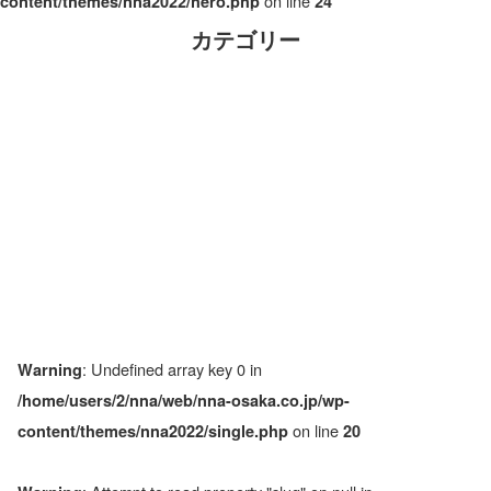
on line
content/themes/nna2022/hero.php
24
カテゴリー
: Undefined array key 0 in
Warning
/home/users/2/nna/web/nna-osaka.co.jp/wp-
on line
content/themes/nna2022/single.php
20