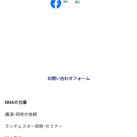
お問い合わせ・ご相談
NNA株式会社
大阪市北区天神橋3-2-10 スリージェ南森町ビル2階
TEL：
06-6355-5546
E-mail：
webmaster@nna-osaka.co.jp
お問い合わせフォーム
NNAの仕事
講演・研修の依頼
ランチェスター研修・セミナー