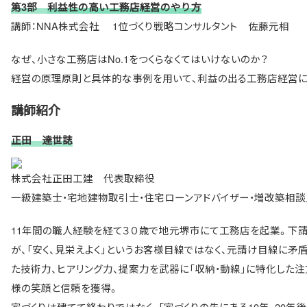
第3部
利益性の高い工務店経営のやり方
講師：NNA株式会社 1位づくり戦略コンサルタント 佐藤元相
なぜ、小さな工務店はNo.1をつくらなくてはいけないのか？
経営の原理原則と具体的な事例を用いて、利益の出る工務店経営に
講師紹介
正田 達世誌
株式会社正田工建 代表取締役
一級建築士・宅地建物取引士・住宅ローンアドバイザー・増改築相談
11年間の職人経験を経て３０歳で地元堺市にて工務店を起業。下請
が、「安く、見栄えよく」というお客様目線ではなく、元請け目線に矛
た技術力、ヒアリング力、提案力を武器に「収納・動線」に特化した注
様の笑顔と信頼を獲得。
家づくりは建てて終わりではなく、「家づくりの先にある10年、20年