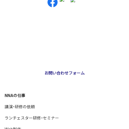
お問い合わせ・ご相談
NNA株式会社
大阪市北区天神橋3-2-10 スリージェ南森町ビル2階
TEL：
06-6355-5546
E-mail：
webmaster@nna-osaka.co.jp
お問い合わせフォーム
NNAの仕事
講演・研修の依頼
ランチェスター研修・セミナー
Web制作