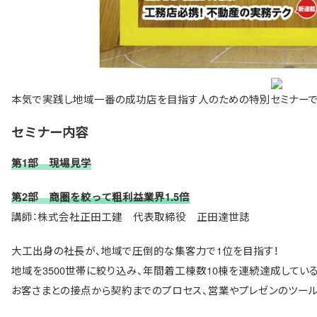
本気で実践し地域一番の成功店を目指す人のための特別セミナーで
セミナー内容
第1部 現場見学
第2部
商圏を絞って粗利益業界1.5倍
講師：株式会社正田工建 代表取締役 正田達世誌
大工出身の社長が、地域で圧倒的な集客力で1位を目指す！
地域を3500世帯に絞り込み、年間着工棟数10棟を連続達成してい
お客さまとの接点から契約までのプロセス、営業やプレゼンのツール