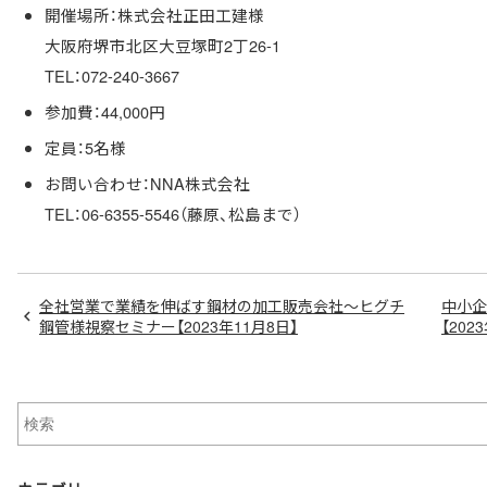
開催場所：株式会社正田工建様
大阪府堺市北区大豆塚町2丁26-1
TEL：072-240-3667
参加費：44,000円
定員：5名様
お問い合わせ：NNA株式会社
TEL：06-6355-5546（藤原、松島まで）
全社営業で業績を伸ばす鋼材の加工販売会社～ヒグチ
中小企
鋼管様視察セミナー【2023年11月8日】
【202