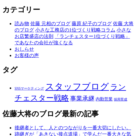
カテゴリー
読み物
佐藤 元相のブログ
藤原 紀子のブログ
佐藤 大将
のブログ
小さな工務店の1位づくり戦略コラム
小さな
お店繁盛店の法則
「ランチェスター1位づくり戦略」
であなたの会社が強くなる
おしらせ
お客様の声
タグ
スタッフブログ
ラン
SNSマーケティング
チェスター戦略
事業承継
内勤営業
採用育成
佐藤大将のブログ
最新の記事
後継者として、人とのつながりを一番大切にしたい。
跡継ぎが「あきない接点道場」で学んだ一番大きな気