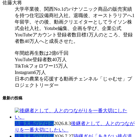
佐藤大将
大学卒業後、関西No.1のパナソニック商品の販売実績
を持つ住宅設備商社入社。退職後、オーストラリアへ1
年留学。その後、動画クリエイターとしてライソン株
式会社入社。Yotube編集、企画を学び、企業公式
YouTubeアカウント登録者数目標1万人のところ、登録
者数40万人へと成長させた。
年間総再生数は2億6千回
YouTube登録者数40万人
TikTokフォロワー15万人
Instagram6万人
日本の農業を応援する動画チェンネル「じゃむせ」プ
ロジェクトリーダー
最新の投稿
佐藤大将のブログ
2026.8.3
後継者として、人とのつなが
りを一番大切にしたい。
佐藤大将のブログ
2026.7.27
跡継ぎが「あきない接点道