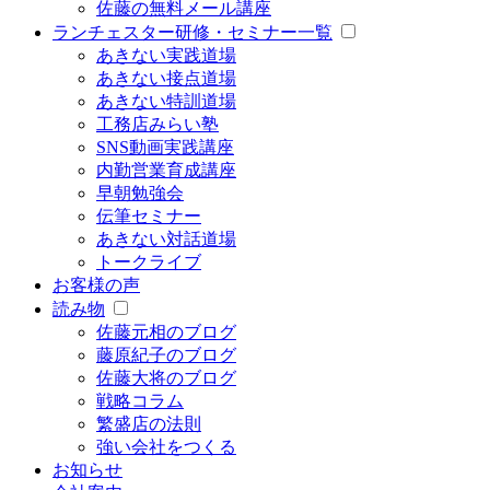
佐藤の無料メール講座
ランチェスター研修・セミナー一覧
あきない実践道場
あきない接点道場
あきない特訓道場
工務店みらい塾
SNS動画実践講座
内勤営業育成講座
早朝勉強会
伝筆セミナー
あきない対話道場
トークライブ
お客様の声
読み物
佐藤元相のブログ
藤原紀子のブログ
佐藤大将のブログ
戦略コラム
繁盛店の法則
強い会社をつくる
お知らせ