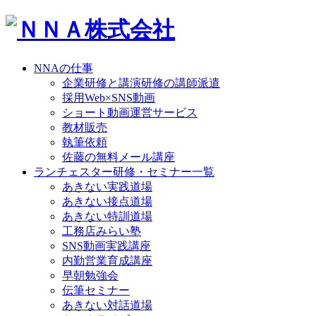
NNAの仕事
企業研修と講演研修の講師派遣
採用Web×SNS動画
ショート動画運営サービス
教材販売
執筆依頼
佐藤の無料メール講座
ランチェスター研修・セミナー一覧
あきない実践道場
あきない接点道場
あきない特訓道場
工務店みらい塾
SNS動画実践講座
内勤営業育成講座
早朝勉強会
伝筆セミナー
あきない対話道場