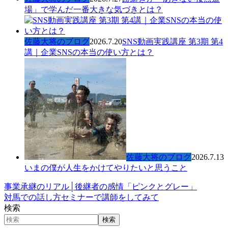
場」で学んだ一番大きな気づきとは？
佐藤大将のブログ
2026.7.20
SNS動画実践講座 第3期 第4
講｜企業SNSの本当の使い方とは？
佐藤大将のブログ
2026.7.13
いまの僕が人生をかけてやりたいと思うこと
事業承継のリアル│後継者の感情「ピンクとグレー」
対馬での話し方セミナーで講師をしてみて
検索
検索