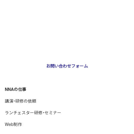
お問い合わせ・ご相談
NNA株式会社
大阪市北区天神橋3-2-10 スリージェ南森町ビル2階
TEL：
06-6355-5546
E-mail：
webmaster@nna-osaka.co.jp
お問い合わせフォーム
NNAの仕事
講演・研修の依頼
ランチェスター研修・セミナー
Web制作