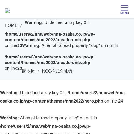
MENU
Warning
: Undefined array key 0 in
HOME
/home/users/2/nna/web/nna-osaka.co.jp/wp-
content/themes/nna2022/breadcrumb.php
on line
23
Warning
: Attempt to read property "slug" on null in
/home/users/2/nna/web/nna-osaka.co.jp/wp-
content/themes/nna2022/breadcrumb.php
on line
23
読み物
NCC株式会社様
: Undefined array key 0 in
Warning
/home/users/2/nna/web/nna-
on line
osaka.co.jp/wp-content/themes/nna2022/hero.php
24
: Attempt to read property "slug" on null in
Warning
/home/users/2/nna/web/nna-osaka.co.jp/wp-