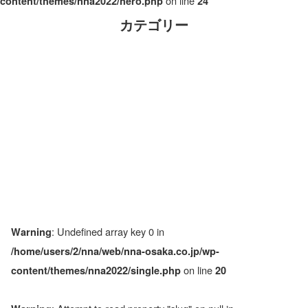
on line
content/themes/nna2022/hero.php
24
カテゴリー
: Undefined array key 0 in
Warning
/home/users/2/nna/web/nna-osaka.co.jp/wp-
on line
content/themes/nna2022/single.php
20