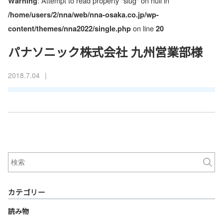
: Attempt to read property "slug" on null in
Warning
/home/users/2/nna/web/nna-osaka.co.jp/wp-
on line
content/themes/nna2022/single.php
20
パナソニック株式会社 九州営業部様
|
2018.7.04
カテゴリー
読み物