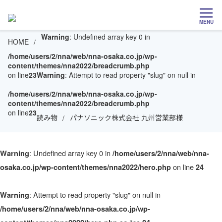
MENU
Warning
: Undefined array key 0 in
HOME
/home/users/2/nna/web/nna-osaka.co.jp/wp-
content/themes/nna2022/breadcrumb.php
on line
23
Warning
: Attempt to read property "slug" on null in
/home/users/2/nna/web/nna-osaka.co.jp/wp-
content/themes/nna2022/breadcrumb.php
on line
23
読み物
パナソニック株式会社 九州営業部様
: Undefined array key 0 in
Warning
/home/users/2/nna/web/nna-
on line
osaka.co.jp/wp-content/themes/nna2022/hero.php
24
: Attempt to read property "slug" on null in
Warning
/home/users/2/nna/web/nna-osaka.co.jp/wp-