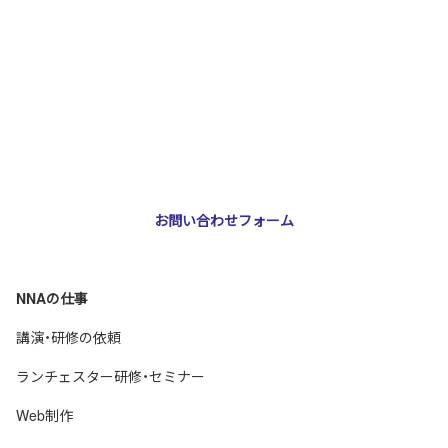
お問い合わせ・ご相談
NNA株式会社
大阪市北区天神橋3-2-10 スリージェ南森町ビル2階
TEL：
06-6355-5546
E-mail：
webmaster@nna-osaka.co.jp
お問い合わせフォーム
NNAの仕事
講演・研修の依頼
ランチェスター研修・セミナー
Web制作