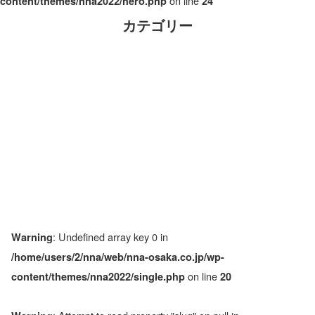
on line
content/themes/nna2022/hero.php
24
カテゴリー
: Undefined array key 0 in
Warning
/home/users/2/nna/web/nna-osaka.co.jp/wp-
on line
content/themes/nna2022/single.php
20